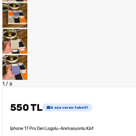
1
/
6
550 TL
6
aya varan taksit!
İphone 17 Pro Deri Logolu-Animasyonlu Kılıf