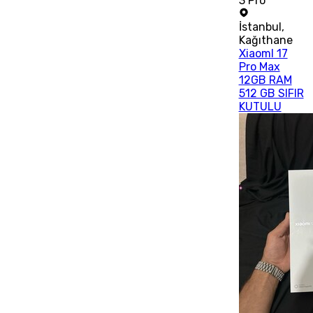
3 Pro
İstanbul
,
Kağıthane
XiaomI 17
Pro Max
12GB RAM
512 GB SIFIR
KUTULU