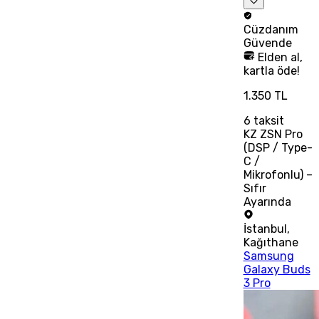
Cüzdanım
Güvende
Elden al,
kartla öde!
1.350 TL
6
taksit
KZ ZSN Pro
(DSP / Type-
C /
Mikrofonlu) –
Sıfır
Ayarında
İstanbul
,
Kağıthane
Samsung
Galaxy Buds
3 Pro