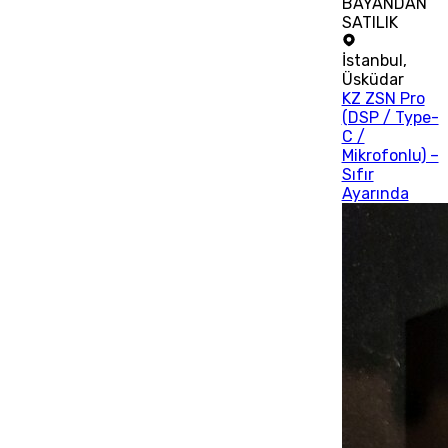
BAYANDAN
SATILIK
İstanbul
,
Üsküdar
KZ ZSN Pro
(DSP / Type-
C /
Mikrofonlu) –
Sıfır
Ayarında