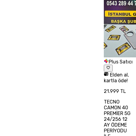
Plus Satıcı
Elden al,
kartla öde!
21.999 TL
TECNO
CAMON 40
PREMİER 5G
24/256 12
AY ÖDEME
PERİYODU