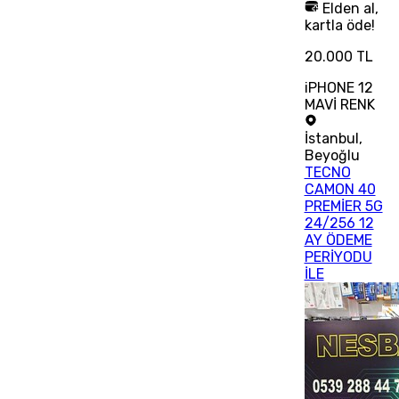
Elden al,
kartla öde!
20.000 TL
iPHONE 12
MAVİ RENK
İstanbul
,
Beyoğlu
TECNO
CAMON 40
PREMİER 5G
24/256 12
AY ÖDEME
PERİYODU
İLE