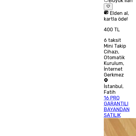
Büyük İlan
Elden al,
kartla öde!
400 TL
6
taksit
Mini Takip
Cihazı,
Otomatik
Kurulum,
İnternet
Gerkmez
İstanbul
,
Fatih
16 PRO
GARANTILI
BAYANDAN
SATILIK