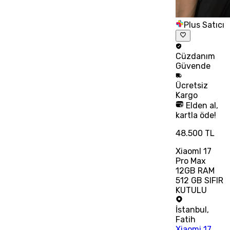
Plus Satıcı
Cüzdanım
Güvende
Ücretsiz
Kargo
Elden al,
kartla öde!
48.500 TL
XiaomI 17
Pro Max
12GB RAM
512 GB SIFIR
KUTULU
İstanbul
,
Fatih
Xiaomi 17