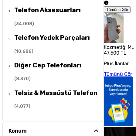
Telefon Aksesuarları
Tümünü Gör
(
34.008
)
Telefon Yedek Parçaları
Kozmetiği Muh
(
10.686
)
47.500 TL
Plus İlanlar
Diğer Cep Telefonları
Tümünü Gör
(
8.370
)
Telsiz & Masaüstü Telefon
(
4.077
)
Konum