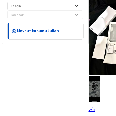
İl seçin
İlçe seçin
Mevcut konumu kullan
y/b