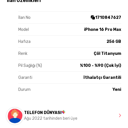
İlan Özellikleri
İlan No
1710847627
Model
iPhone 16 Pro Max
Hafıza
256 GB
Renk
Çöl Titanyum
Pil Sağlığı (%)
%100 - %90 (Çok İyi)
Garanti
İthalatçı Garantili
Durum
Yeni
TELEFON DÜNYASI
Ağu 2022 tarihinden beri üye