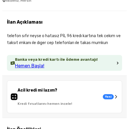
Akdeniz, Mersin
İlan Açıklaması
telefon sıfır neyse o hatasız PİL 96 kredı kartına tek cekım ve
taksıt ımkanı ıle dıger cep telefonları ıle takas mumkun
Banka veya kredi kartı ile ödeme avantajı!
Hemen Başla!
Acil kredi mi lazım?
Yeni
Kredi fırsatlarını hemen incele!