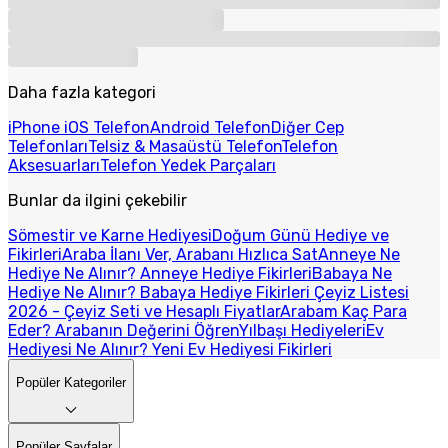
Daha fazla kategori
iPhone iOS Telefon
Android Telefon
Diğer Cep
Telefonları
Telsiz & Masaüstü Telefon
Telefon
Aksesuarları
Telefon Yedek Parçaları
Bunlar da ilgini çekebilir
Sömestir ve Karne Hediyesi
Doğum Günü Hediye ve
Fikirleri
Araba İlanı Ver, Arabanı Hızlıca Sat
Anneye Ne
Hediye Ne Alınır? Anneye Hediye Fikirleri
Babaya Ne
Hediye Ne Alınır? Babaya Hediye Fikirleri
Çeyiz Listesi
2026 - Çeyiz Seti ve Hesaplı Fiyatlar
Arabam Kaç Para
Eder? Arabanın Değerini Öğren
Yılbaşı Hediyeleri
Ev
Hediyesi Ne Alınır? Yeni Ev Hediyesi Fikirleri
Popüler Kategoriler
Popüler Sayfalar