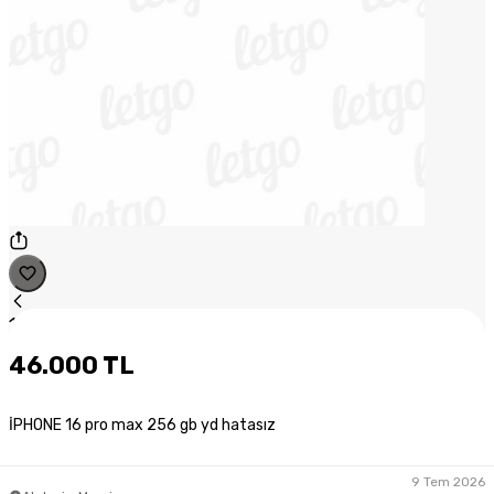
1
/
1
46.000 TL
İPHONE 16 pro max 256 gb yd hatasız
9 Tem 2026