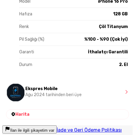
Model
iPhone 16 Pro
Hafıza
128 GB
Renk
Çöl Titanyum
Pil Sağlığı (%)
%100 - %90 (Çok İyi)
Garanti
İthalatçı Garantili
Durum
2. El
Ekspres Mobile
Ağu 2024 tarihinden beri üye
Harita
İade ve Geri Ödeme Politikası
İlan ile ilgili şikayetim var