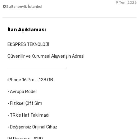
9 Tem 2026
Sultanbeyli, İstanbul
İlan Açıklaması
EKSPRES TEKNOLOJİ
Güvenilir ve Kurumsal Alışverişin Adresi
───────────────────
iPhone 16 Pro – 128 GB
• Avrupa Model
• Fiziksel Çift Sim
• TR’de Hat Takılmadı
• Değişensiz Orijinal Cihaz
Pil Durumu: —%90