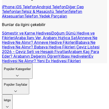
iPhone iOS Telefon
Android Telefon
Diğer Cep
Telefonları
Telsiz & Masaüstü Telefon
Telefon
Aksesuarları
Telefon Yedek Parçaları
Bunlar da ilgini çekebilir
Sömestir ve Karne Hediyesi
Doğum Günü Hediye ve
Fikirleri
Araba İlanı Ver, Arabanı Hızlıca Sat
Anneye Ne
Hediye Ne Alınır? Anneye Hediye Fikirleri
Babaya Ne
Hediye Ne Alınır? Babaya Hediye Fikirleri
Çeyiz Listesi
2026 - Çeyiz Seti ve Hesaplı Fiyatlar
Arabam Kaç Para
Eder? Arabanın Değerini Öğren
Yılbaşı Hediyeleri
Ev
Hediyesi Ne Alınır? Yeni Ev Hediyesi Fikirleri
Popüler Kategoriler
Popüler Sayfalar
letgo