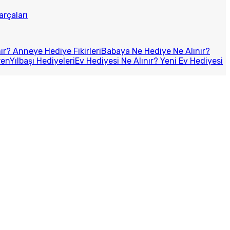
arçaları
r? Anneye Hediye Fikirleri
Babaya Ne Hediye Ne Alınır?
ren
Yılbaşı Hediyeleri
Ev Hediyesi Ne Alınır? Yeni Ev Hediyesi