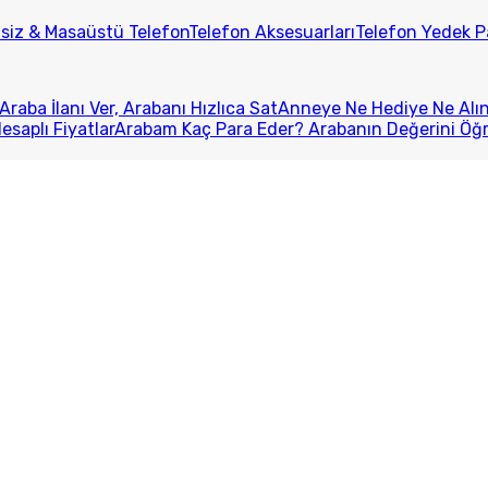
lsiz & Masaüstü Telefon
Telefon Aksesuarları
Telefon Yedek P
Araba İlanı Ver, Arabanı Hızlıca Sat
Anneye Ne Hediye Ne Alını
esaplı Fiyatlar
Arabam Kaç Para Eder? Arabanın Değerini Öğ