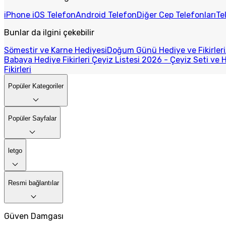
iPhone iOS Telefon
Android Telefon
Diğer Cep Telefonları
Te
Bunlar da ilgini çekebilir
Sömestir ve Karne Hediyesi
Doğum Günü Hediye ve Fikirleri
Babaya Hediye Fikirleri
Çeyiz Listesi 2026 - Çeyiz Seti ve H
Fikirleri
Popüler Kategoriler
Popüler Sayfalar
letgo
Resmi bağlantılar
Güven Damgası