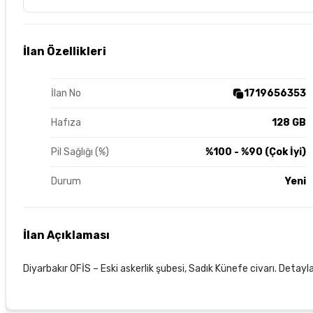
İlan Özellikleri
İlan No
1719656353
Hafıza
128 GB
Pil Sağlığı (%)
%100 - %90 (Çok İyi)
Durum
Yeni
İlan Açıklaması
Diyarbakır OFİS – Eski askerlik şubesi, Sadık Künefe civarı. Detayla