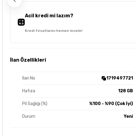
Acil kredi mi lazım?
Kredi fırsatlarını hemen incele!
İlan Özellikleri
İlan No
1719497721
Hafıza
128 GB
Pil Sağlığı (%)
%100 - %90 (Çok İyi)
Durum
Yeni