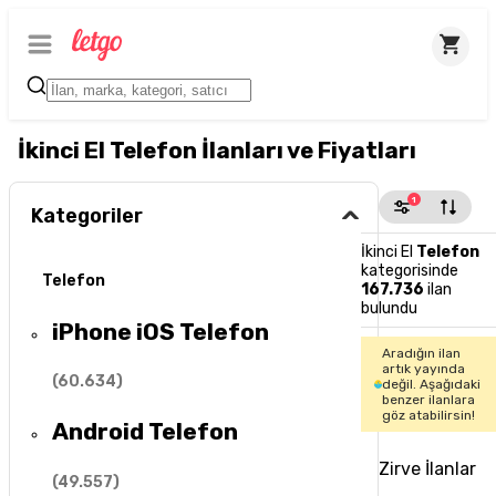
İkinci El Telefon İlanları ve Fiyatları
1
Kategoriler
İkinci El
Telefon
kategorisinde
Telefon
167.736
ilan
bulundu
iPhone iOS Telefon
Aradığın ilan
artık yayında
(
60.634
)
değil. Aşağıdaki
benzer ilanlara
göz atabilirsin!
Android Telefon
Zirve İlanlar
(
49.557
)