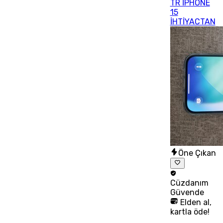
TR İPHONE
15
İHTİYACTAN
Öne Çıkan
Cüzdanım
Güvende
Elden al,
kartla öde!