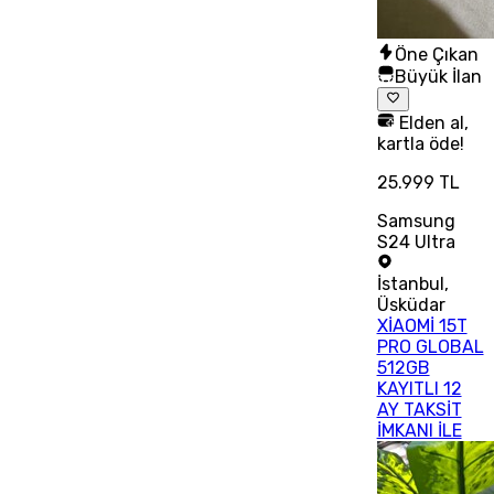
Öne Çıkan
Büyük İlan
Elden al,
kartla öde!
25.999 TL
Samsung
S24 Ultra
İstanbul
,
Üsküdar
XİAOMİ 15T
PRO GLOBAL
512GB
KAYITLI 12
AY TAKSİT
İMKANI İLE