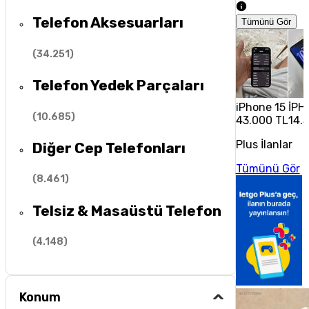
Telefon Aksesuarları
Tümünü Gör
(
34.251
)
Telefon Yedek Parçaları
iPhone 15
İPH
(
10.685
)
43.000 TL
14.
Plus İlanlar
Diğer Cep Telefonları
Tümünü Gör
(
8.461
)
Telsiz & Masaüstü Telefon
(
4.148
)
Konum