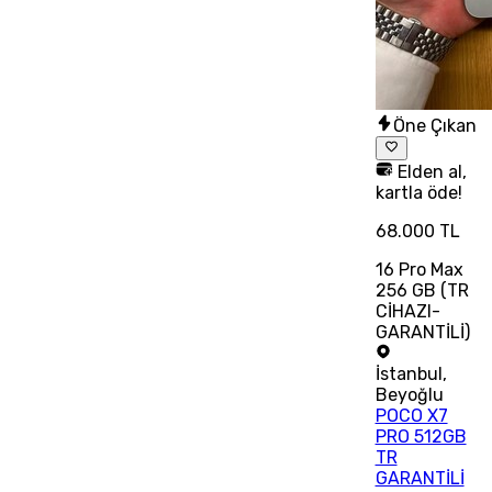
Öne Çıkan
Elden al,
kartla öde!
68.000 TL
16 Pro Max
256 GB (TR
CİHAZI-
GARANTİLİ)
İstanbul
,
Beyoğlu
POCO X7
PRO 512GB
TR
GARANTİLİ