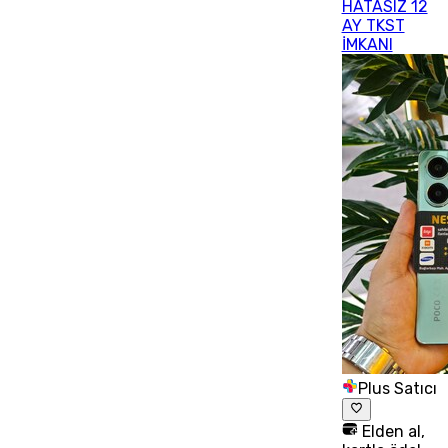
HATASIZ 12
AY TKST
İMKANI
Plus Satıcı
Elden al,