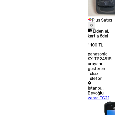
Plus Satıcı
Elden al,
kartla öde!
1.100 TL
panasonic
KX-TG2451B
arayanı
gösteren
Telsiz
Telefon
İstanbul
,
Beyoğlu
zebra TC21