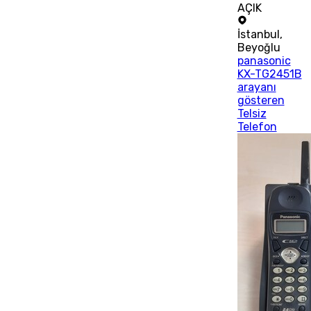
AÇIK
İstanbul
,
Beyoğlu
panasonic
KX-TG2451B
arayanı
gösteren
Telsiz
Telefon