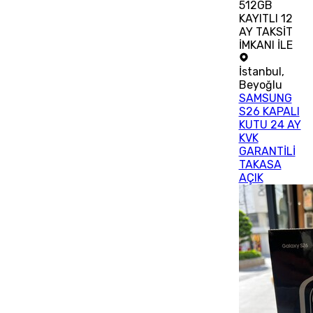
512GB
KAYITLI 12
AY TAKSİT
İMKANI İLE
İstanbul
,
Beyoğlu
SAMSUNG
S26 KAPALI
KUTU 24 AY
KVK
GARANTİLİ
TAKASA
AÇIK