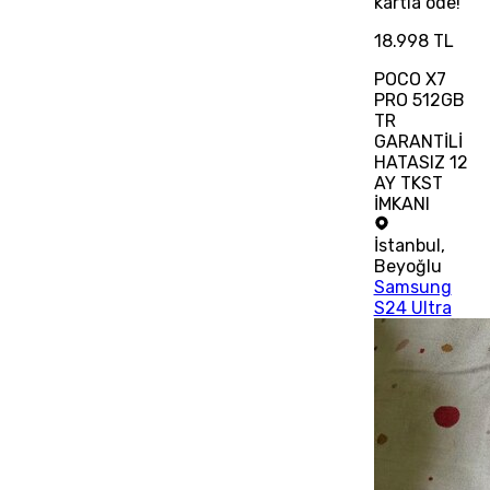
kartla öde!
18.998 TL
POCO X7
PRO 512GB
TR
GARANTİLİ
HATASIZ 12
AY TKST
İMKANI
İstanbul
,
Beyoğlu
Samsung
S24 Ultra