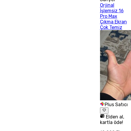
Orjinal
İşlemsiz 16
Pro Max
Çıkma Ekran
Çok Temiz
Plus Satıcı
Elden al,
kartla öde!