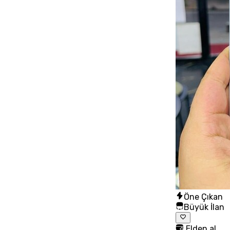
Öne Çıkan
Büyük İlan
Elden al,