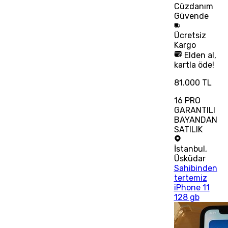
Cüzdanım
Güvende
Ücretsiz
Kargo
Elden al,
kartla öde!
81.000 TL
16 PRO
GARANTILI
BAYANDAN
SATILIK
İstanbul
,
Üsküdar
Sahibinden
tertemiz
iPhone 11
128 gb