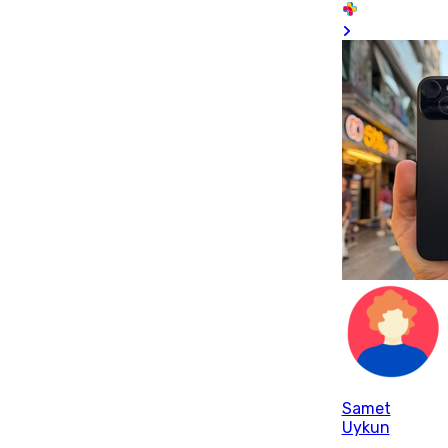
Samet
Uykun