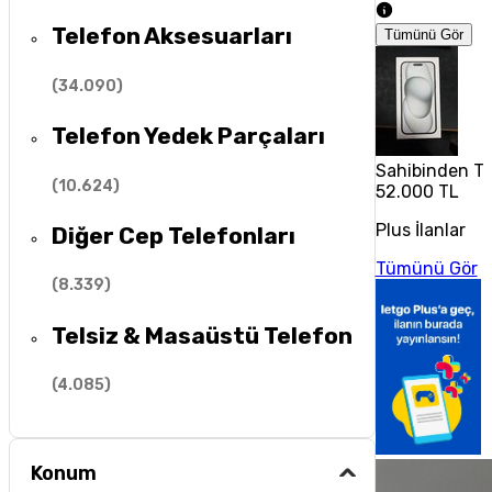
Telefon Aksesuarları
Tümünü Gör
(
34.090
)
Telefon Yedek Parçaları
Sahibinden Te
(
10.624
)
52.000 TL
Plus İlanlar
Diğer Cep Telefonları
Tümünü Gör
(
8.339
)
Telsiz & Masaüstü Telefon
(
4.085
)
Konum