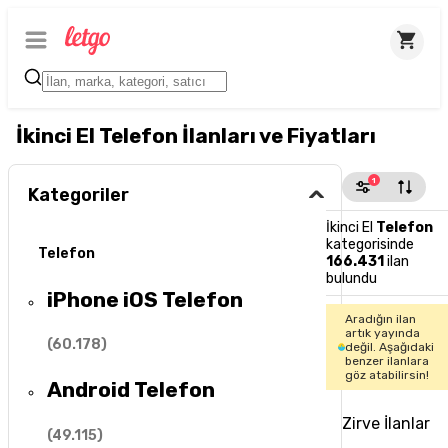
İkinci El Telefon İlanları ve Fiyatları
1
Kategoriler
İkinci El
Telefon
kategorisinde
Telefon
166.431
ilan
bulundu
iPhone iOS Telefon
Aradığın ilan
artık yayında
(
60.178
)
değil. Aşağıdaki
benzer ilanlara
göz atabilirsin!
Android Telefon
Zirve İlanlar
(
49.115
)