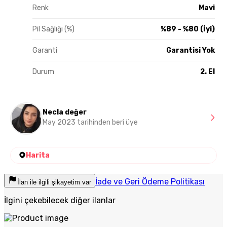
Renk
Mavi
Pil Sağlığı (%)
%89 - %80 (İyi)
Garanti
Garantisi Yok
Durum
2. El
Necla değer
May 2023 tarihinden beri üye
Harita
İade ve Geri Ödeme Politikası
İlan ile ilgili şikayetim var
İlgini çekebilecek diğer ilanlar