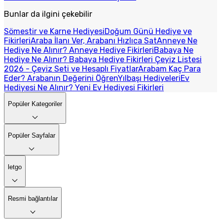
Bunlar da ilgini çekebilir
Sömestir ve Karne Hediyesi
Doğum Günü Hediye ve
Fikirleri
Araba İlanı Ver, Arabanı Hızlıca Sat
Anneye Ne
Hediye Ne Alınır? Anneye Hediye Fikirleri
Babaya Ne
Hediye Ne Alınır? Babaya Hediye Fikirleri
Çeyiz Listesi
2026 - Çeyiz Seti ve Hesaplı Fiyatlar
Arabam Kaç Para
Eder? Arabanın Değerini Öğren
Yılbaşı Hediyeleri
Ev
Hediyesi Ne Alınır? Yeni Ev Hediyesi Fikirleri
Popüler Kategoriler
Popüler Sayfalar
letgo
Resmi bağlantılar