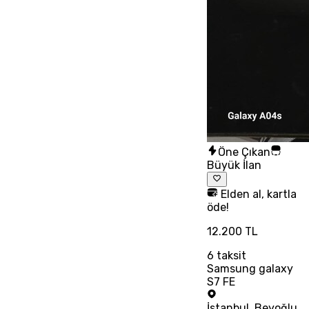
Öne Çıkan
Büyük İlan
Elden al, kartla
öde!
12.200 TL
6
taksit
Samsung galaxy
S7 FE
İstanbul
,
Beyoğlu