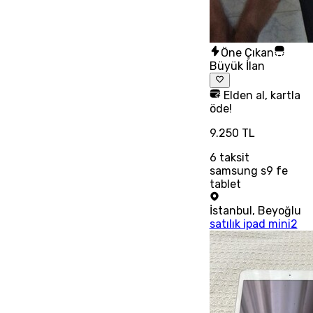
Öne Çıkan
Büyük İlan
Elden al, kartla
öde!
9.250 TL
6
taksit
samsung s9 fe
tablet
İstanbul
,
Beyoğlu
satılık ipad mini2