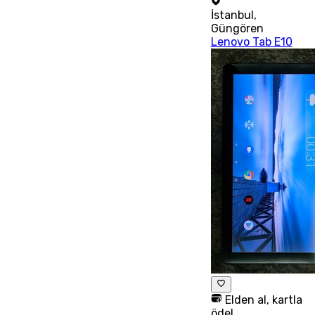
İstanbul
,
Güngören
Lenovo Tab E10
Elden al, kartla
öde!