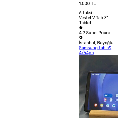
1.000 TL
6
taksit
Vestel V Tab Z1
Tablet
4.9
Satıcı Puanı
İstanbul
,
Beyoğlu
Samsung tab a9
4/64gb