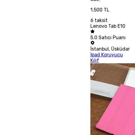
1.500 TL
6
taksit
Lenovo Tab E10
5.0
Satıcı Puanı
İstanbul
,
Üsküdar
İpad Koruyucu
Kılıf