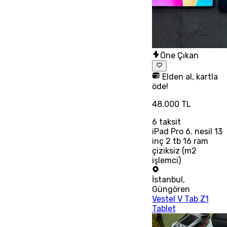
Öne Çıkan
Elden al, kartla
öde!
48.000 TL
6
taksit
iPad Pro 6. nesil 13
inç 2 tb 16 ram
çiziksiz (m2
işlemci)
İstanbul
,
Güngören
Vestel V Tab Z1
Tablet