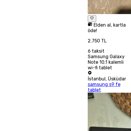
Elden al, kartla
öde!
2.750 TL
6
taksit
Samsung Galaxy
Note 10.1 kalemli
wi-fi tablet
İstanbul
,
Üsküdar
samsung s9 fe
tablet