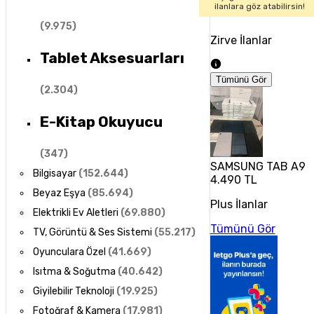
ilanlara göz atabilirsin!
(
9.975
)
Zirve İlanlar
Tablet Aksesuarları
Tümünü Gör
(
2.304
)
E-Kitap Okuyucu
(
347
)
SAMSUNG TAB A9 
Bilgisayar
(
152.644
)
4.490 TL
Beyaz Eşya
(
85.694
)
Plus İlanlar
Elektrikli Ev Aletleri
(
69.880
)
Tümünü Gör
TV, Görüntü & Ses Sistemi
(
55.217
)
Oyunculara Özel
(
41.669
)
Isıtma & Soğutma
(
40.642
)
Giyilebilir Teknoloji
(
19.925
)
Fotoğraf & Kamera
(
17.981
)