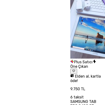
Plus Satıcı
Öne Çıkan
Elden al, kartla
öde!
9.750 TL
6
taksit
SAMSUNG TAB