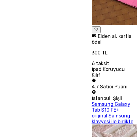
Elden al, kartla
öde!
300 TL
6
taksit
İpad Koruyucu
Kılıf
4.7
Satıcı Puanı
İstanbul
,
Şişli
Samsung Galaxy
Tab S10 FE+
orijinal Samsung
klavyesi ile birlikte