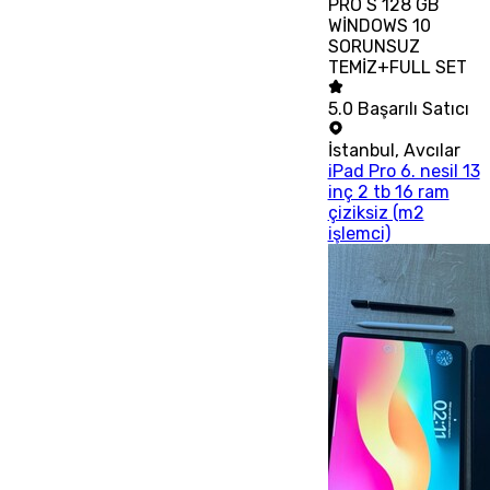
PRO S 128 GB
WİNDOWS 10
SORUNSUZ
TEMİZ+FULL SET
5.0
Başarılı Satıcı
İstanbul
,
Avcılar
iPad Pro 6. nesil 13
inç 2 tb 16 ram
çiziksiz (m2
işlemci)