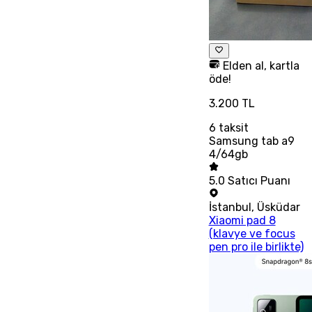
Elden al, kartla
öde!
3.200 TL
6
taksit
Samsung tab a9
4/64gb
5.0
Satıcı Puanı
İstanbul
,
Üsküdar
Xiaomi pad 8
(klavye ve focus
pen pro ile birlikte)