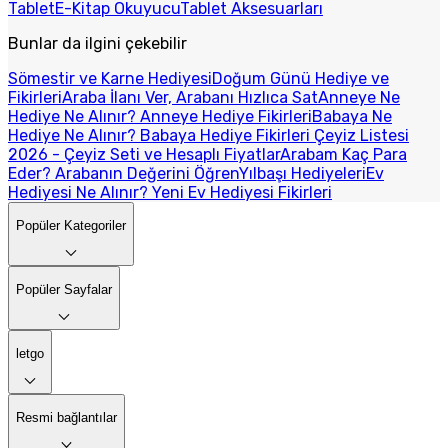
Tablet
E-Kitap Okuyucu
Tablet Aksesuarları
Bunlar da ilgini çekebilir
Sömestir ve Karne Hediyesi
Doğum Günü Hediye ve
Fikirleri
Araba İlanı Ver, Arabanı Hızlıca Sat
Anneye Ne
Hediye Ne Alınır? Anneye Hediye Fikirleri
Babaya Ne
Hediye Ne Alınır? Babaya Hediye Fikirleri
Çeyiz Listesi
2026 - Çeyiz Seti ve Hesaplı Fiyatlar
Arabam Kaç Para
Eder? Arabanın Değerini Öğren
Yılbaşı Hediyeleri
Ev
Hediyesi Ne Alınır? Yeni Ev Hediyesi Fikirleri
Popüler Kategoriler
Popüler Sayfalar
letgo
Resmi bağlantılar