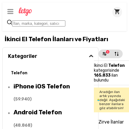
İkinci El Telefon İlanları ve Fiyatları
1
Kategoriler
İkinci El
Telefon
kategorisinde
Telefon
165.833
ilan
bulundu
iPhone iOS Telefon
Aradığın ilan
artık yayında
(
59.940
)
değil. Aşağıdaki
benzer ilanlara
göz atabilirsin!
Android Telefon
Zirve İlanlar
(
48.868
)