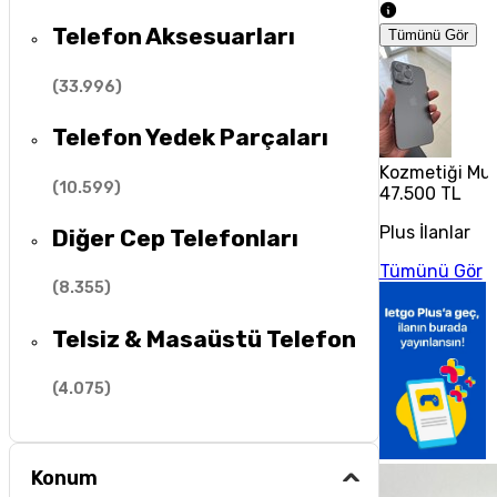
Telefon Aksesuarları
Tümünü Gör
(
33.996
)
Telefon Yedek Parçaları
Kozmetiği Muh
(
10.599
)
47.500 TL
Plus İlanlar
Diğer Cep Telefonları
Tümünü Gör
(
8.355
)
Telsiz & Masaüstü Telefon
(
4.075
)
Konum