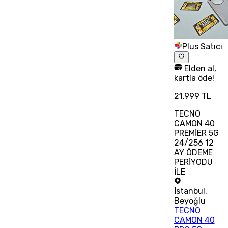
Plus Satıcı
Elden al,
kartla öde!
21.999 TL
TECNO
CAMON 40
PREMİER 5G
24/256 12
AY ÖDEME
PERİYODU
İLE
İstanbul
,
Beyoğlu
TECNO
CAMON 40