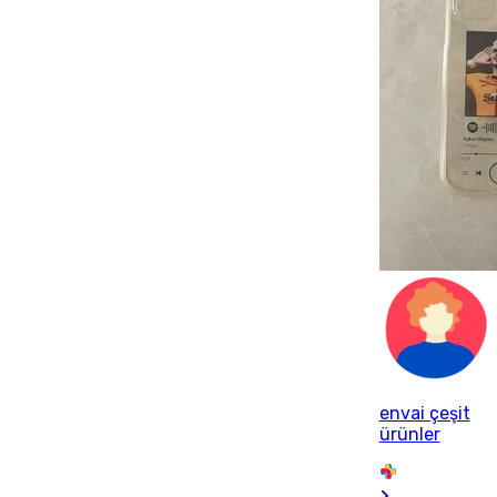
envai çeşit
ürünler