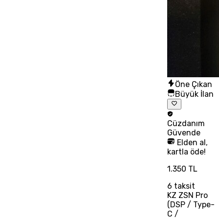
Öne Çıkan
Büyük İlan
Cüzdanım
Güvende
Elden al,
kartla öde!
1.350 TL
6
taksit
KZ ZSN Pro
(DSP / Type-
C /