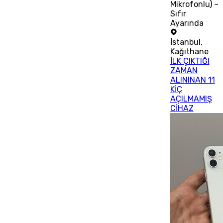
Mikrofonlu) –
Sıfır
Ayarında
İstanbul
,
Kağıthane
İLK ÇIKTIĞI
ZAMAN
ALININAN 11
KİÇ
AÇILMAMIŞ
CİHAZ