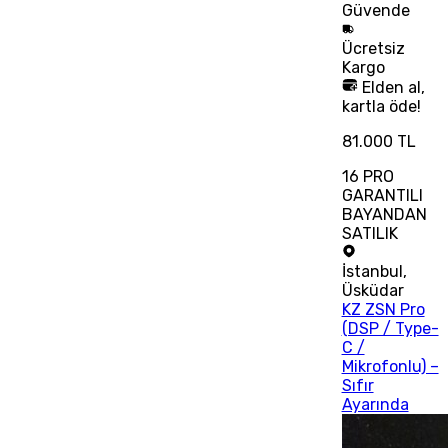
Güvende
Ücretsiz
Kargo
Elden al,
kartla öde!
81.000 TL
16 PRO
GARANTILI
BAYANDAN
SATILIK
İstanbul
,
Üsküdar
KZ ZSN Pro
(DSP / Type-
C /
Mikrofonlu) –
Sıfır
Ayarında