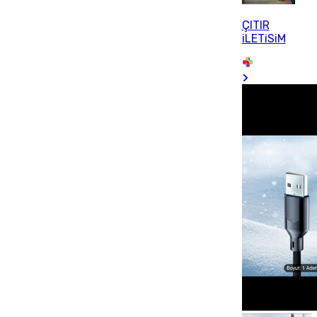
ÇITIR
iLETiSiM