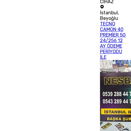
CİHAZ
İstanbul
,
Beyoğlu
TECNO
CAMON 40
PREMİER 5G
24/256 12
AY ÖDEME
PERİYODU
İLE