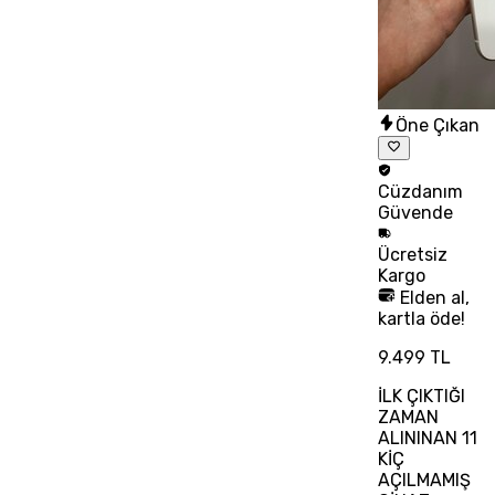
Öne Çıkan
Cüzdanım
Güvende
Ücretsiz
Kargo
Elden al,
kartla öde!
9.499 TL
İLK ÇIKTIĞI
ZAMAN
ALININAN 11
KİÇ
AÇILMAMIŞ