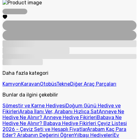
Daha fazla kategori
Kamyon
Karavan
Otobüs
Tekne
Diğer Araç Parçaları
Bunlar da ilgini çekebilir
Sömestir ve Karne Hediyesi
Doğum Günü Hediye ve
Fikirleri
Araba İlanı Ver, Arabanı Hızlıca Sat
Anneye Ne
Hediye Ne Alınır? Anneye Hediye Fikirleri
Babaya Ne
Hediye Ne Alınır? Babaya Hediye Fikirleri
Çeyiz Listesi
2026 - Çeyiz Seti ve Hesaplı Fiyatlar
Arabam Kaç Para
Eder? Arabanın Değerini Öğren
Yılbaşı Hediyeleri
Ev