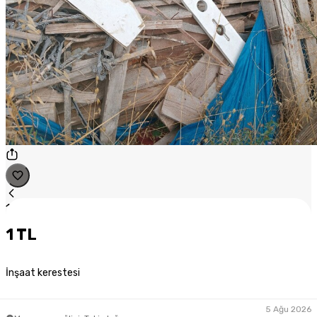
1
/
1
1 TL
İnşaat kerestesi
5 Ağu 2026