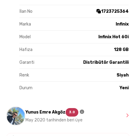
İlan No
1723725364
Marka
Infinix
Model
Infinix Hot 60i
Hafıza
128 GB
Garanti
Distribütör Garantili
Renk
Siyah
Durum
Yeni
Yunus Emre Akgöz
3.0
May 2020 tarihinden beri üye