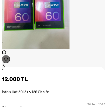
1
/
1
12.000 TL
İnfinix Hot 60İ 6+6 128 Gb sıfır
30 Tem 2026