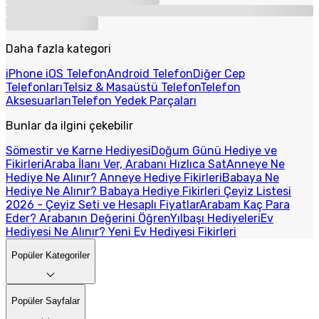
Daha fazla kategori
iPhone iOS Telefon
Android Telefon
Diğer Cep
Telefonları
Telsiz & Masaüstü Telefon
Telefon
Aksesuarları
Telefon Yedek Parçaları
Bunlar da ilgini çekebilir
Sömestir ve Karne Hediyesi
Doğum Günü Hediye ve
Fikirleri
Araba İlanı Ver, Arabanı Hızlıca Sat
Anneye Ne
Hediye Ne Alınır? Anneye Hediye Fikirleri
Babaya Ne
Hediye Ne Alınır? Babaya Hediye Fikirleri
Çeyiz Listesi
2026 - Çeyiz Seti ve Hesaplı Fiyatlar
Arabam Kaç Para
Eder? Arabanın Değerini Öğren
Yılbaşı Hediyeleri
Ev
Hediyesi Ne Alınır? Yeni Ev Hediyesi Fikirleri
Popüler Kategoriler
Popüler Sayfalar