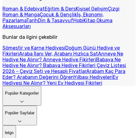
Roman & Edebiyat
Eğitim & Ders
Kişisel Gelişim
Çizgi
Roman & Manga
Çocuk & Gençlik
İş, Ekonomi,
Pazarlama
Tarih
Din & Tasavvuf
Hobi
Kitap Okuma
Aksesuarları
Bunlar da ilgini çekebilir
Sömestir ve Karne Hediyesi
Doğum Günü Hediye ve
Fikirleri
Araba İlanı Ver, Arabanı Hızlıca Sat
Anneye Ne
Hediye Ne Alınır? Anneye Hediye Fikirleri
Babaya Ne
Hediye Ne Alınır? Babaya Hediye Fikirleri
Çeyiz Listesi
2026 - Çeyiz Seti ve Hesaplı Fiyatlar
Arabam Kaç Para
Eder? Arabanın Değerini Öğren
Yılbaşı Hediyeleri
Ev
Hediyesi Ne Alınır? Yeni Ev Hediyesi Fikirleri
Popüler Kategoriler
Popüler Sayfalar
letgo