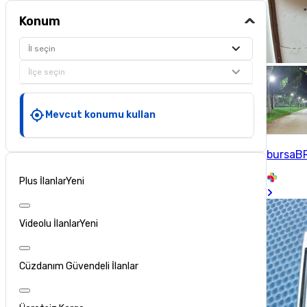
Konum
İl seçin
İlçe seçin
Mevcut konumu kullan
bursaB
Plus İlanlar
Yeni
Videolu İlanlar
Yeni
Cüzdanım Güvendeli İlanlar