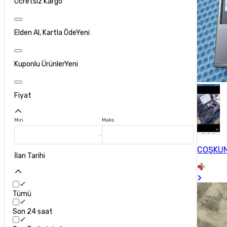
Ücretsiz Kargo
Elden Al, Kartla Öde
Yeni
Kuponlu Ürünler
Yeni
Fiyat
Min
Maks
COŞKU
İlan Tarihi
Tümü
Son 24 saat