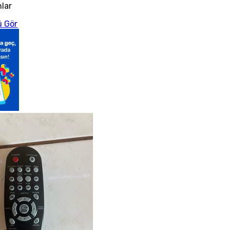
nlar
 Gör