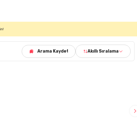
in!
Arama Kaydet
Akıllı Sıralama