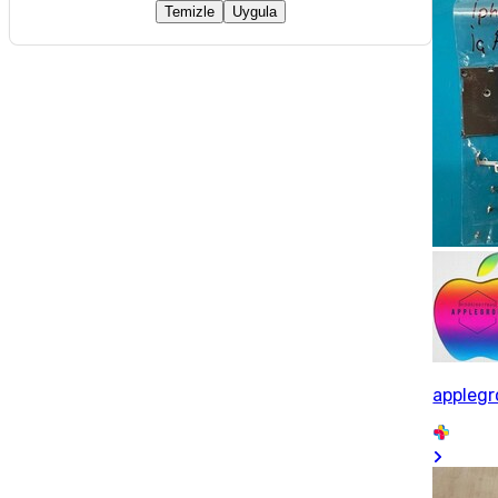
Temizle
Uygula
applegr