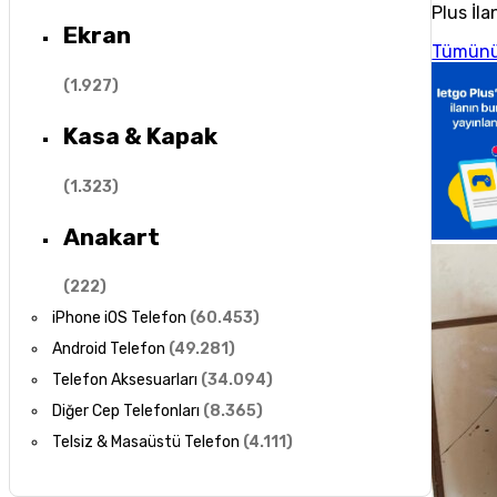
Plus İla
Ekran
Tümünü
(
1.927
)
Kasa & Kapak
(
1.323
)
Anakart
(
222
)
iPhone iOS Telefon
(
60.453
)
Android Telefon
(
49.281
)
Telefon Aksesuarları
(
34.094
)
Diğer Cep Telefonları
(
8.365
)
Telsiz & Masaüstü Telefon
(
4.111
)