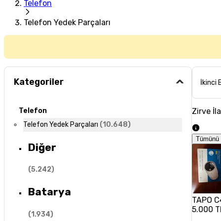
Telefon
Telefon Yedek Parçaları
Kategoriler
İkinci 
Zirve İl
Telefon
Telefon Yedek Parçaları
(
10.648
)
Tümünü 
Diğer
(
5.242
)
Batarya
TAPO C
5.000 T
(
1.934
)