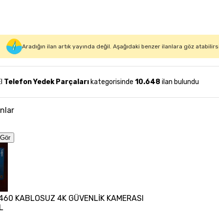
Aradığın ilan artık yayında değil. Aşağıdaki benzer ilanlara göz atabilirs
El
Telefon Yedek Parçaları
kategorisinde
10.648
ilan bulundu
anlar
Gör
460 KABLOSUZ 4K GÜVENLİK KAMERASI
L