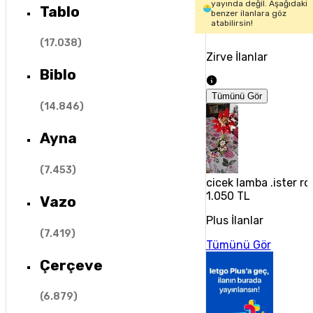
yayında değil. Aşağıdaki
Tablo
benzer ilanlara göz
atabilirsin!
(
17.038
)
Zirve İlanlar
Biblo
Tümünü Gör
(
14.846
)
Ayna
(
7.453
)
cicek lamba .ister r
1.050 TL
Vazo
Plus İlanlar
(
7.419
)
Tümünü Gör
Çerçeve
(
6.879
)