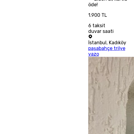
öde!
1.900 TL
6
taksit
duvar saati
İstanbul
,
Kadıköy
paşabahçe trilye
vazo