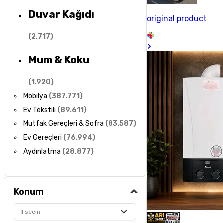
Duvar Kağıdı
original product
(
2.717
)
Mum & Koku
(
1.920
)
Mobilya
(
387.771
)
Ev Tekstili
(
89.611
)
Mutfak Gereçleri & Sofra
(
83.587
)
Ev Gereçleri
(
76.994
)
Aydınlatma
(
28.877
)
Konum
İl seçin