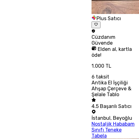
Plus Satıcı
Cüzdanım
Güvende
Elden al, kartla
öde!
1.000 TL
6
taksit
Antika El İşçiliği
Ahşap Çerçeve &
Şelale Tablo
4.5
Başarılı Satıcı
İstanbul
,
Beyoğlu
Nostaljik Hababam
Sınıfı Teneke
Tabela