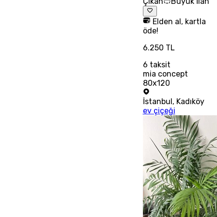
Çıkan
Büyük İlan
Elden al, kartla
öde!
6.250 TL
6
taksit
mia concept
80x120
İstanbul
,
Kadıköy
ev çiçeği