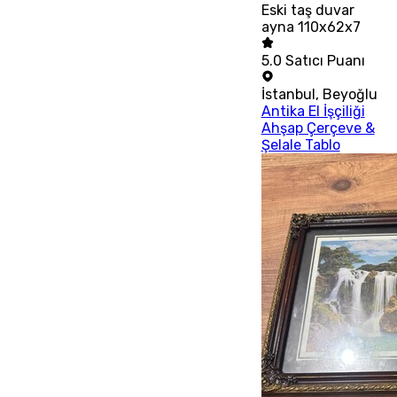
Eski taş duvar
ayna 110x62x7
5.0
Satıcı Puanı
İstanbul
,
Beyoğlu
Antika El İşçiliği
Ahşap Çerçeve &
Şelale Tablo