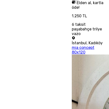
Elden al, kartla
öde!
1.250 TL
6
taksit
paşabahçe trilye
vazo
İstanbul
,
Kadıköy
mia concept
80x120