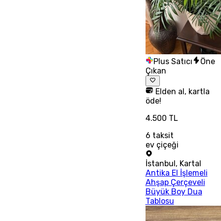
Plus Satıcı
Öne
Çıkan
Elden al, kartla
öde!
4.500 TL
6
taksit
ev çiçeği
İstanbul
,
Kartal
Antika El İşlemeli
Ahşap Çerçeveli
Büyük Boy Dua
Tablosu