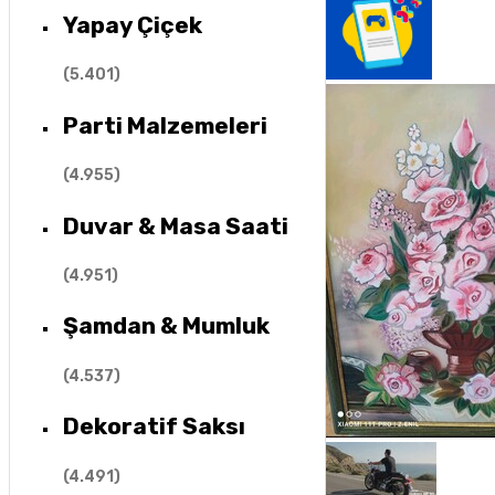
Yapay Çiçek
(
5.401
)
Parti Malzemeleri
(
4.955
)
Duvar & Masa Saati
(
4.951
)
Şamdan & Mumluk
(
4.537
)
Dekoratif Saksı
(
4.491
)