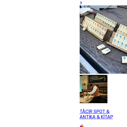
TÂCİR SPOT &
ANTİKA & KİTAP