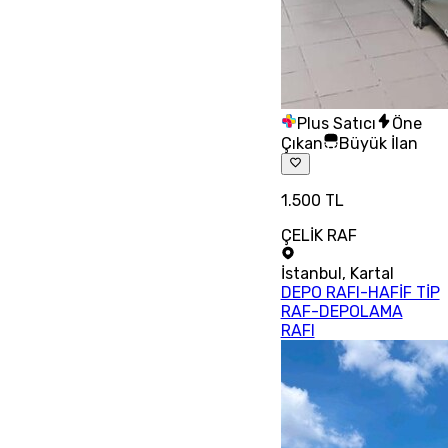
Plus Satıcı
Öne
Çıkan
Büyük İlan
1.500 TL
ÇELİK RAF
İstanbul
,
Kartal
DEPO RAFI-HAFİF TİP
RAF-DEPOLAMA
RAFI