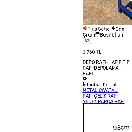
Plus Satıcı
Öne
Çıkan
Büyük İlan
3.950 TL
DEPO RAFI-HAFİF TİP
RAF-DEPOLAMA
RAFI
İstanbul
,
Kartal
METAL CİVATALI
RAF-ÇELİK RAF-
YEDEK PARÇA RAFI