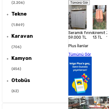
(
2.206
)
Tümünü Gör
Tekne
(
1.869
)
Seramik fırını
kiremit
Z
Karavan
59.000 TL
13 TL
1
Plus İlanlar
(
706
)
Tümünü Gör
Kamyon
(
456
)
Otobüs
(
62
)