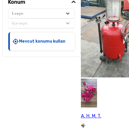
Konum
İl seçin
İlçe seçin
Mevcut konumu kullan
A. H. M. T.