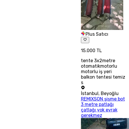
Plus Satıcı
15.000 TL
tente 3x2metre
otomatikmotorlu
motorlu iş yeri
balkon tentesi temiz
s
İstanbul
,
Beyoğlu
REMIXSON şişme bot
3 metre patlağı
çatlağı yok evrak
gerekmez