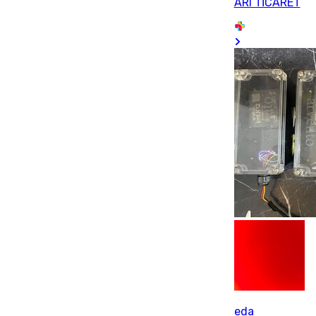
ARI TİCARET
eda