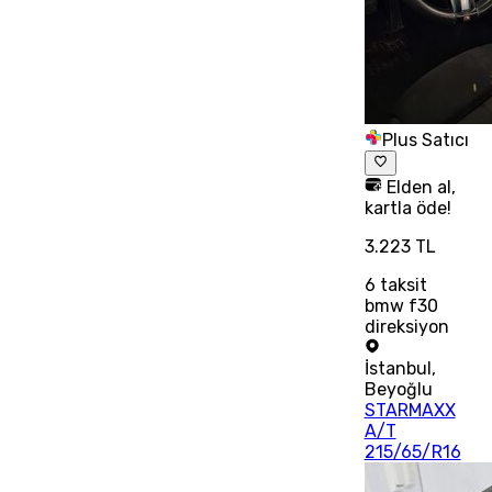
Plus Satıcı
Elden al,
kartla öde!
3.223 TL
6
taksit
bmw f30
direksiyon
İstanbul
,
Beyoğlu
STARMAXX
A/T
215/65/R16