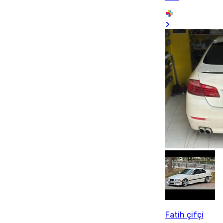
Fatih çifçi