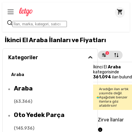
İkinci El Araba İlanları ve Fiyatları
1
Kategoriler
İkinci El
Araba
kategorisinde
Araba
361.094
ilan bulun
Araba
Aradığın ilan artık
yayında değil.
Aşağıdaki benzer
(
63.366
)
ilanlara göz
atabilirsin!
Oto Yedek Parça
Zirve İlanlar
(
145.936
)