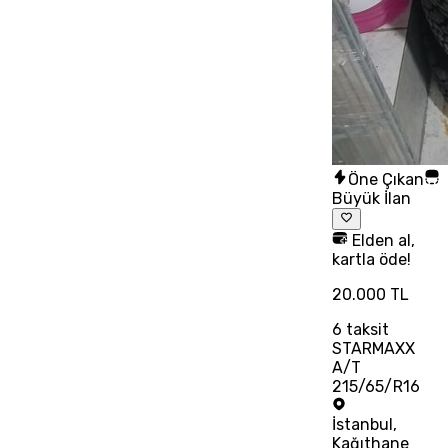
Öne Çıkan
Büyük İlan
Elden al,
kartla öde!
20.000 TL
6
taksit
STARMAXX
A/T
215/65/R16
İstanbul
,
Kağıthane