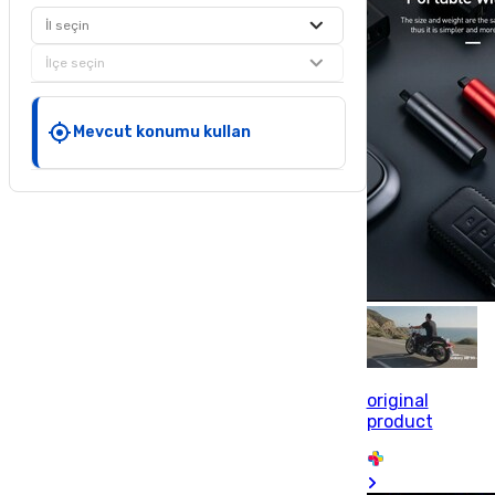
İl seçin
İlçe seçin
Mevcut konumu kullan
original
product