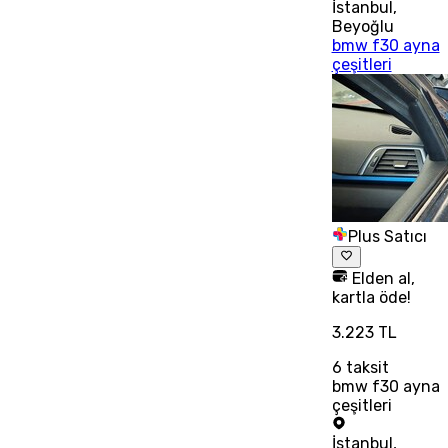
İstanbul
,
Beyoğlu
bmw f30 ayna
çeşitleri
Plus Satıcı
Elden al,
kartla öde!
3.223 TL
6
taksit
bmw f30 ayna
çeşitleri
İstanbul
,