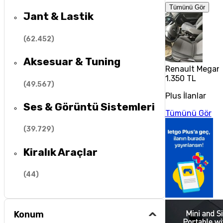
Tümünü Gör
Jant & Lastik
(
62.452
)
Aksesuar & Tuning
Renault Megane
1.350 TL
(
49.567
)
Plus İlanlar
Ses & Görüntü Sistemleri
Tümünü Gör
(
39.729
)
Kiralık Araçlar
(
44
)
Konum