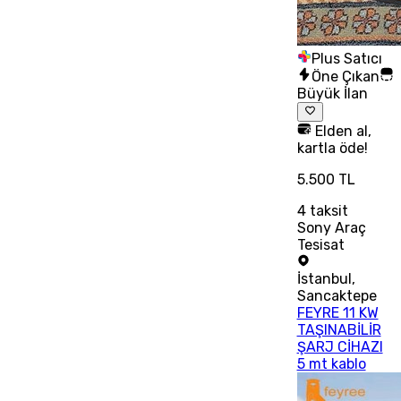
Plus Satıcı
Öne Çıkan
Büyük İlan
Elden al,
kartla öde!
5.500 TL
4
taksit
Sony Araç
Tesisat
İstanbul
,
Sancaktepe
FEYRE 11 KW
TAŞINABİLİR
ŞARJ CİHAZI
5 mt kablo