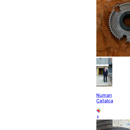
Numan
Çatalca