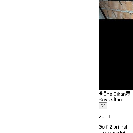
Öne Çıkan
Büyük İlan
20 TL
Golf 2 orjınal
çıkma yedek