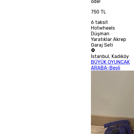
öde!
750 TL
6
taksit
Hotwheels
Düşman
Yaratıklar Akrep
Garaj Seti
İstanbul
,
Kadıköy
BÜYÜK OYUNCAK
ARABA-Beşli