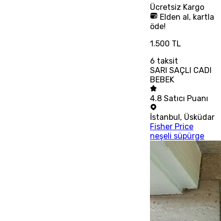
Ücretsiz
Kargo
Elden al, kartla
öde!
1.500 TL
6
taksit
SARI SAÇLI CADI
BEBEK
4.8
Satıcı Puanı
İstanbul
,
Üsküdar
Fisher Price
neşeli süpürge