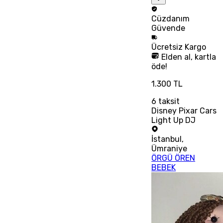
Cüzdanım
Güvende
Ücretsiz
Kargo
Elden al, kartla
öde!
1.300 TL
6
taksit
Disney Pixar Cars
Light Up DJ
İstanbul
,
Ümraniye
ÖRGÜ ÖREN
BEBEK