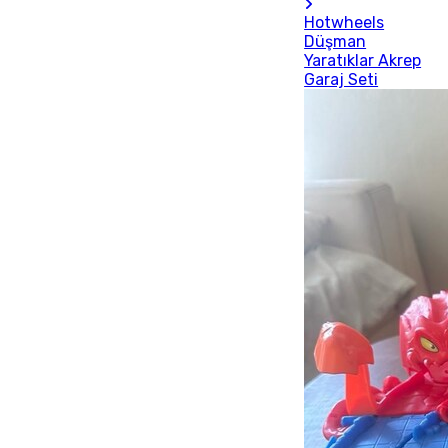
Hotwheels
Düşman
Yaratıklar Akrep
Garaj Seti