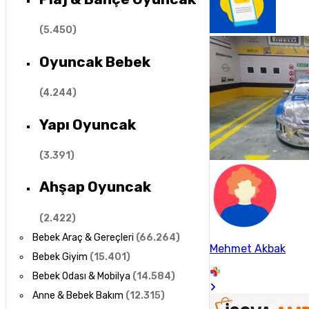
(
5.450
)
Oyuncak Bebek
(
4.244
)
Yapı Oyuncak
(
3.391
)
Ahşap Oyuncak
(
2.422
)
Bebek Araç & Gereçleri
(
66.264
)
Mehmet Akbak
Bebek Giyim
(
15.401
)
Bebek Odası & Mobilya
(
14.584
)
Anne & Bebek Bakım
(
12.315
)