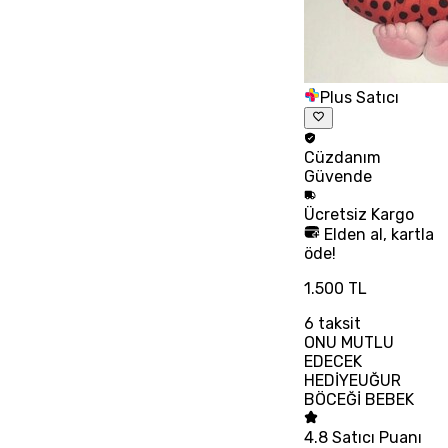
Plus Satıcı
Cüzdanım
Güvende
Ücretsiz
Kargo
Elden al, kartla
öde!
1.500 TL
6
taksit
ONU MUTLU
EDECEK
HEDİYEUĞUR
BÖCEĞİ BEBEK
4.8
Satıcı Puanı