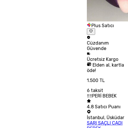
Plus Satıcı
Cüzdanım
Güvende
Ücretsiz
Kargo
Elden al, kartla
öde!
1.500 TL
6
taksit
‼‼PERİ BEBEK
4.8
Satıcı Puanı
İstanbul
,
Üsküdar
SARI SAÇLI CADI