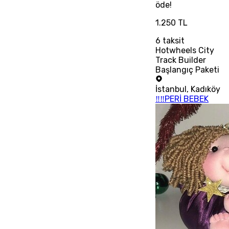
öde!
1.250 TL
6
taksit
Hotwheels City
Track Builder
Başlangıç Paketi
İstanbul
,
Kadıköy
‼‼PERİ BEBEK