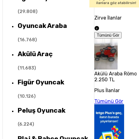
ilanlara göz atabilirsin!
(
29.808
)
Zirve İlanlar
Oyuncak Araba
Tümünü Gör
(
16.768
)
Akülü Araç
(
11.683
)
Akülü Araba Römo
2.250 TL
Figür Oyuncak
Plus İlanlar
(
10.126
)
Tümünü Gör
Peluş Oyuncak
(
6.224
)
Plaj & Bahçe Oyuncak