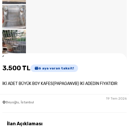
1
/
12
3.500 TL
6
aya varan taksit!
İKİ ADET BÜYÜK BOY KAFES(PAPAGANVB) İKİ ADEDİN FİYATIDIR
19 Tem 2026
Beyoğlu, İstanbul
İlan Açıklaması