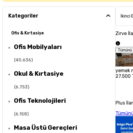
Kategoriler
İkinci 
Zirve İl
Ofis & Kırtasiye
Ofis Mobilyaları
Tümünü 
(
40.636
)
yemek m
Okul & Kırtasiye
27.500 
(
6.753
)
Ofis Teknolojileri
Plus İla
Tümünü
(
6.158
)
Masa Üstü Gereçleri