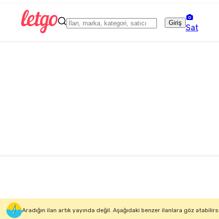
Giriş
Sat
Aradığın ilan artık yayında değil. Aşağıdaki benzer ilanlara göz atabilirs