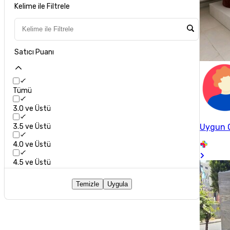
Kelime ile Filtrele
Satıcı Puanı
Tümü
3.0 ve Üstü
3.5 ve Üstü
Uygun O
4.0 ve Üstü
4.5 ve Üstü
Temizle
Uygula