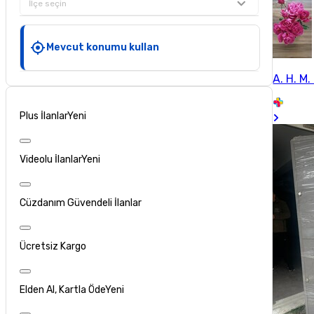
İlçe seçin
Mevcut konumu kullan
A. H. M. 
Plus İlanlar
Yeni
Videolu İlanlar
Yeni
Cüzdanım Güvendeli İlanlar
Ücretsiz Kargo
Elden Al, Kartla Öde
Yeni