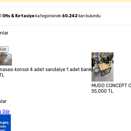
El
Ofis & Kırtasiye
kategorisinde
60.242
ilan bulundu
anlar
Gör
asası konsol 4 adet sandalye 1 adet bank
TL
MUDO CONCEPT C
55.000 TL
nlar
 Gör