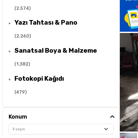
(
2.574
)
Yazı Tahtası & Pano
(
2.260
)
Sanatsal Boya & Malzeme
(
1.382
)
Fotokopi Kağıdı
(
479
)
Konum
İl seçin