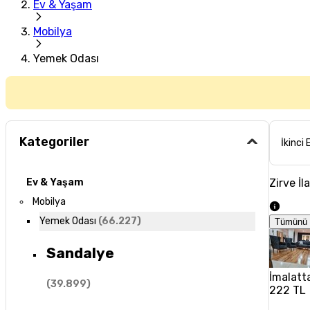
Ev & Yaşam
Mobilya
Yemek Odası
Kategoriler
İkinci 
Zirve İl
Ev & Yaşam
Mobilya
Yemek Odası
(
66.227
)
Tümünü 
Sandalye
İmalatta
(
39.899
)
222 TL