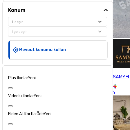
Konum
İl seçin
İlçe seçin
Mevcut konumu kullan
SAMYEL
Plus İlanlar
Yeni
Videolu İlanlar
Yeni
Elden Al, Kartla Öde
Yeni