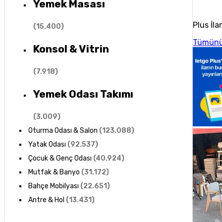
Yemek Masası
Plus İla
(
15.400
)
Tümünü
Konsol & Vitrin
(
7.918
)
Yemek Odası Takımı
(
3.009
)
Oturma Odası & Salon
(
123.088
)
Yatak Odası
(
92.537
)
Çocuk & Genç Odası
(
40.924
)
Mutfak & Banyo
(
31.172
)
Bahçe Mobilyası
(
22.651
)
Antre & Hol
(
13.431
)