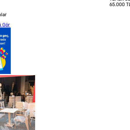
65.000 T
nlar
 Gör