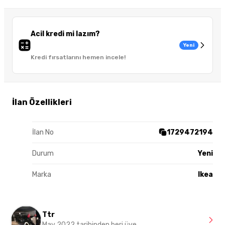
Acil kredi mi lazım?
Yeni
Kredi fırsatlarını hemen incele!
İlan Özellikleri
İlan No
1729472194
Durum
Yeni
Marka
Ikea
Ttr
May 2022 tarihinden beri üye