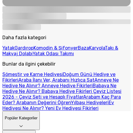
Daha fazla kategori
Yatak
Gardırop
Komodin & Şifonyer
Baza
Karyola
Takı &
Makyaj Dolabı
Yatak Odası Takımı
Bunlar da ilgini çekebilir
Sömestir ve Karne Hediyesi
Doğum Günü Hediye ve
Fikirleri
Araba İlanı Ver, Arabanı Hızlıca Sat
Anneye Ne
Hediye Ne Alınır? Anneye Hediye Fikirleri
Babaya Ne
Hediye Ne Alınır? Babaya Hediye Fikirleri
Çeyiz Listesi
2026 - Çeyiz Seti ve Hesaplı Fiyatlar
Arabam Kaç Para
Eder? Arabanın Değerini Öğren
Yılbaşı Hediyeleri
Ev
Hediyesi Ne Alınır? Yeni Ev Hediyesi Fikirleri
Popüler Kategoriler