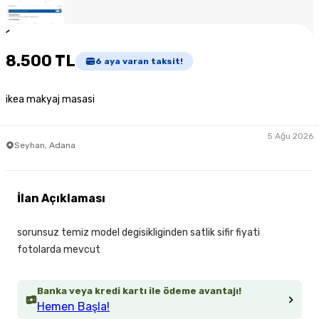
1
/
3
8.500 TL
6
aya varan taksit!
ikea makyaj masasi
5 Ağu 2026
Seyhan, Adana
İlan Açıklaması
sorunsuz temiz model degisikliginden satlik sifir fiyati
fotolarda mevcut
Banka veya kredi kartı ile ödeme avantajı!
Hemen Başla!