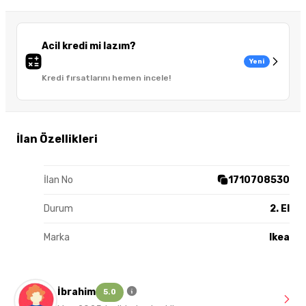
Acil kredi mi lazım?
Yeni
Kredi fırsatlarını hemen incele!
İlan Özellikleri
İlan No
1710708530
Durum
2. El
Marka
Ikea
İbrahim
5.0