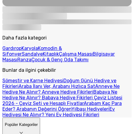
Daha fazla kategori
Gardırop
Karyola
Komodin &
Şifonyer
Sandalye
Kitaplık
Çalışma Masası
Bilgisayar
Masası
Ranza
Çocuk & Genç Oda Takımı
Bunlar da ilgini çekebilir
Sömestir ve Karne Hediyesi
Doğum Günü Hediye ve
Fikirleri
Araba İlanı Ver, Arabanı Hızlıca Sat
Anneye Ne
Hediye Ne Alınır? Anneye Hediye Fikirleri
Babaya Ne
Hediye Ne Alınır? Babaya Hediye Fikirleri
Çeyiz Listesi
2026 - Çeyiz Seti ve Hesaplı Fiyatlar
Arabam Kaç Para
Eder? Arabanın Değerini Öğren
Yılbaşı Hediyeleri
Ev
Hediyesi Ne Alınır? Yeni Ev Hediyesi Fikirleri
Popüler Kategoriler