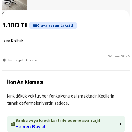
1
/
3
1.100 TL
6
aya varan taksit!
İkea Koltuk
26 Tem 2026
Etimesgut, Ankara
İlan Açıklaması
Kırık dökük yoktur, her fonksiyonu çalışmaktadır. Kedilerin
tırnak deformeleri vardır sadece.
Banka veya kredi kartı ile ödeme avantajı!
Hemen Başla!