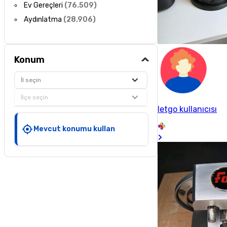
Ev Gereçleri
(
76.509
)
Aydınlatma
(
28.906
)
Konum
İl seçin
İlçe seçin
letgo kullanıcısı
Mevcut konumu kullan