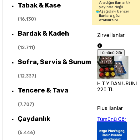
Aradığın ilan artık
Tabak & Kase
yayında değil.
Aşağıdaki benzer
ilanlara göz
(
16.130
)
atabilirsin!
Bardak & Kadeh
Zirve İlanlar
(
12.711
)
Tümünü Gör
Sofra, Servis & Sunum
(
12.337
)
H T Y DAN URUNL
Tencere & Tava
220 TL
(
7.707
)
Plus İlanlar
Çaydanlık
Tümünü Gör
(
5.446
)