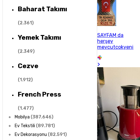
Baharat Takımı
(
2.361
)
SAYFAM da
Yemek Takımı
herşey
mevcutcokyeni
(
2.349
)
Cezve
(
1.912
)
French Press
(
1.477
)
Mobilya
(
387.646
)
Ev Tekstili
(
89.781
)
Ev Dekorasyonu
(
82.591
)