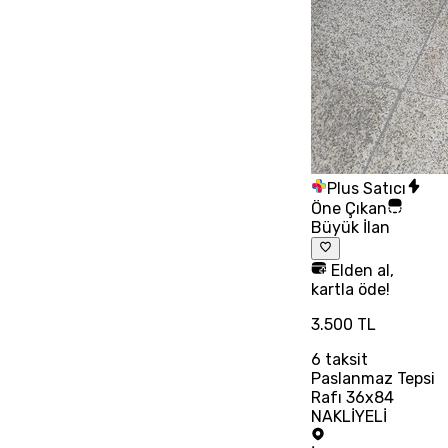
Plus Satıcı
Öne Çıkan
Büyük İlan
Elden al,
kartla öde!
3.500 TL
6
taksit
Paslanmaz Tepsi
Rafı 36x84
NAKLİYELİ