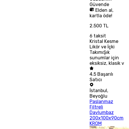
Güvende
Elden al,
kartla öde!
2.500 TL
6
taksit
Kristal Kesme
Likör ve İçki
TakımıŞık
sunumlar için
eksiksiz, klasik v
4.5
Başarılı
Satıcı
İstanbul
,
Beyoğlu
Paslanmaz
Filtreli
Davlumbaz
200x100x90cm
KROM