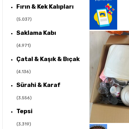
Fırın & Kek Kalıpları
(
5.037
)
Saklama Kabı
(
4.971
)
Çatal & Kaşık & Bıçak
(
4.136
)
Sürahi & Karaf
(
3.556
)
Tepsi
(
3.319
)