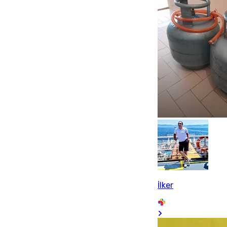
İlker