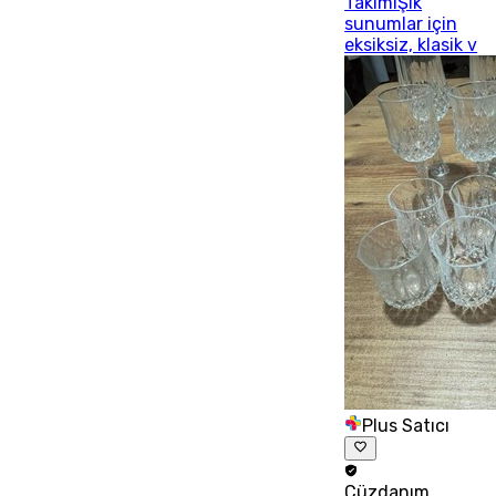
TakımıŞık
sunumlar için
eksiksiz, klasik v
Plus Satıcı
Cüzdanım