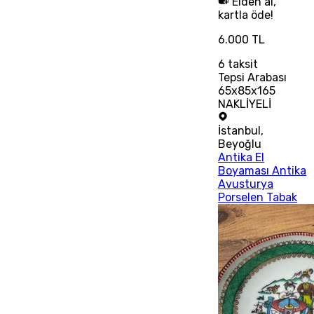
Elden al,
kartla öde!
6.000 TL
6
taksit
Tepsi Arabası
65x85x165
NAKLİYELİ
İstanbul
,
Beyoğlu
Antika El
Boyaması Antika
Avusturya
Porselen Tabak