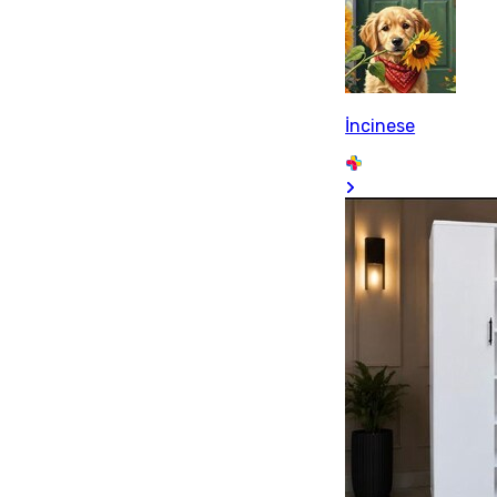
İncinese