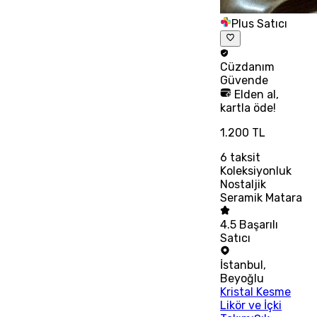
Plus Satıcı
Cüzdanım
Güvende
Elden al,
kartla öde!
1.200 TL
6
taksit
Koleksiyonluk
Nostaljik
Seramik Matara
4.5
Başarılı
Satıcı
İstanbul
,
Beyoğlu
Kristal Kesme
Likör ve İçki