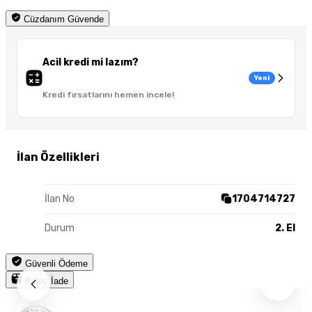
Cüzdanım Güvende
Acil kredi mi lazım?
Yeni
Kredi fırsatlarını hemen incele!
İlan Özellikleri
İlan No
1704714727
Durum
2. El
Güvenli Ödeme
Kolay İade