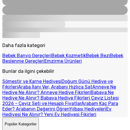
Daha fazla kategori
Bebek Banyo Gereçleri
Bebek Kozmetik
Bebek Bezi
Bebek
Beslenme Gereçleri
Emzirme Ürünleri
Bunlar da ilgini çekebilir
Sömestir ve Karne Hediyesi
Doğum Günü Hediye ve
Fikirleri
Araba İlanı Ver, Arabanı Hızlıca Sat
Anneye Ne
Hediye Ne Alınır? Anneye Hediye Fikirleri
Babaya Ne
Hediye Ne Alınır? Babaya Hediye Fikirleri
Çeyiz Listesi
2026 - Çeyiz Seti ve Hesaplı Fiyatlar
Arabam Kaç Para
Eder? Arabanın Değerini Öğren
Yılbaşı Hediyeleri
Ev
Hediyesi Ne Alınır? Yeni Ev Hediyesi Fikirleri
Popüler Kategoriler