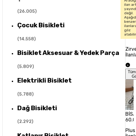
Aradığ
ilan ar
yayın
(
26.005
)
değil.
Aşağıd
benze
Çocuk Bisikleti
ilanlar
göz
atabili
(
14.558
)
Zirv
Bisiklet Aksesuar & Yedek Parça
İlanl
(
5.809
)
Tüm
G
Elektrikli Bisiklet
(
5.788
)
Dağ Bisikleti
BİSAN
60.0
(
2.292
)
Plus
Katlanır Bisiklet