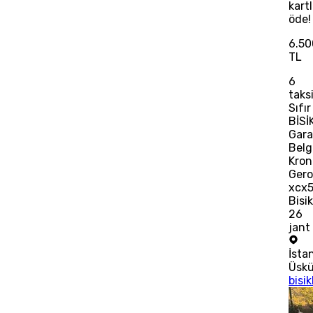
kart
öde!
6.50
TL
6
taks
Sıfır
BİSİ
Gara
Belg
Kron
Gero
xcx
Bisik
26
jant
İsta
Üsk
bisik