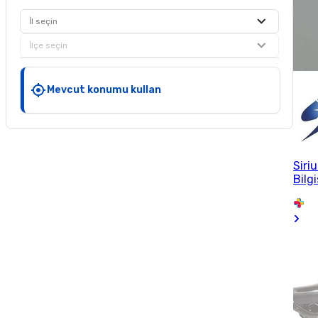
İl seçin
İlçe seçin
Mevcut konumu kullan
Siri
Bilg