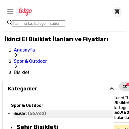
İkinci El Bisiklet İlanları ve Fiyatları
Anasayfa
Spor & Outdoor
Bisiklet
1
Kategoriler
İkinci El
Bisikle
Spor & Outdoor
kategor
56.96
Bisiklet
(
56.962
)
bulund
Şehir Bisikleti