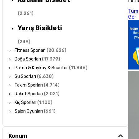
İlanl
Tüm
(
2.261
)
Gör
Yarış Bisikleti
(
249
)
Fitness Sporları
(
20.626
)
Doğa Sporları
(
17.379
)
Paten & Kaykay & Scooter
(
11.846
)
Su Sporları
(
6.638
)
Takım Sporları
(
4.714
)
Raket Sporları
(
2.021
)
Kış Sporları
(
1.100
)
Salon Oyunları
(
661
)
Konum