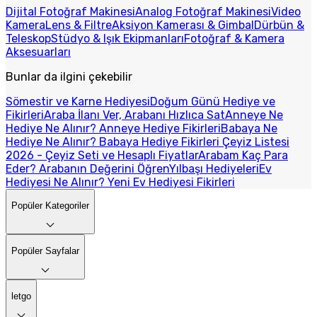
Dijital Fotoğraf Makinesi
Analog Fotoğraf Makinesi
Video
Kamera
Lens & Filtre
Aksiyon Kamerası & Gimbal
Dürbün &
Teleskop
Stüdyo & Işık Ekipmanları
Fotoğraf & Kamera
Aksesuarları
Bunlar da ilgini çekebilir
Sömestir ve Karne Hediyesi
Doğum Günü Hediye ve
Fikirleri
Araba İlanı Ver, Arabanı Hızlıca Sat
Anneye Ne
Hediye Ne Alınır? Anneye Hediye Fikirleri
Babaya Ne
Hediye Ne Alınır? Babaya Hediye Fikirleri
Çeyiz Listesi
2026 - Çeyiz Seti ve Hesaplı Fiyatlar
Arabam Kaç Para
Eder? Arabanın Değerini Öğren
Yılbaşı Hediyeleri
Ev
Hediyesi Ne Alınır? Yeni Ev Hediyesi Fikirleri
Popüler Kategoriler
Popüler Sayfalar
letgo