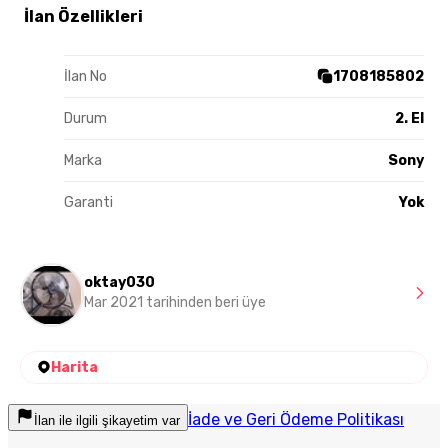
İlan Özellikleri
İlan No
1708185802
Durum
2. El
Marka
Sony
Garanti
Yok
oktay030
Mar 2021 tarihinden beri üye
Harita
İade ve Geri Ödeme Politikası
İlan ile ilgili şikayetim var