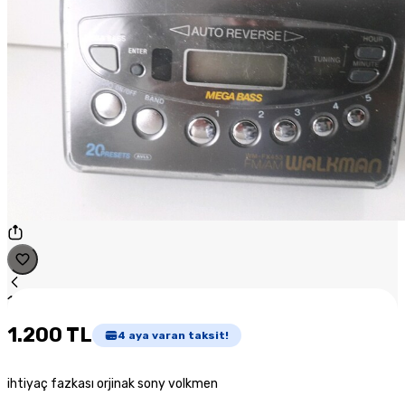
1
/
1
1.200 TL
4
aya varan taksit!
ihtiyaç fazkası orjinak sony volkmen