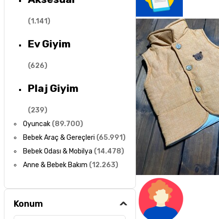
(
1.141
)
Ev Giyim
(
626
)
Plaj Giyim
(
239
)
Oyuncak
(
89.700
)
Bebek Araç & Gereçleri
(
65.991
)
Bebek Odası & Mobilya
(
14.478
)
Anne & Bebek Bakım
(
12.263
)
Konum