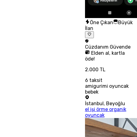
Öne Çıkan
Büyük
İlan
Cüzdanım
Güvende
Elden al, kartla
öde!
2.000 TL
6
taksit
amigurimi oyuncak
bebek
İstanbul
,
Beyoğlu
el işi örme organik
oyuncak