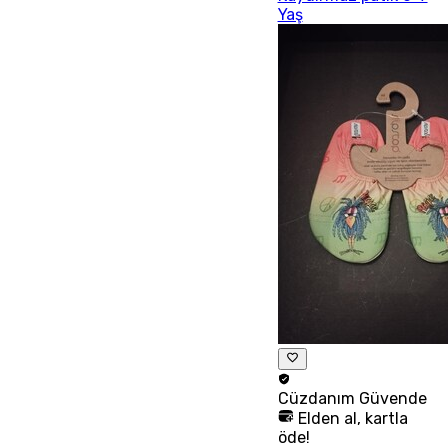
Yaş
Cüzdanım
Güvende
Elden al, kartla
öde!