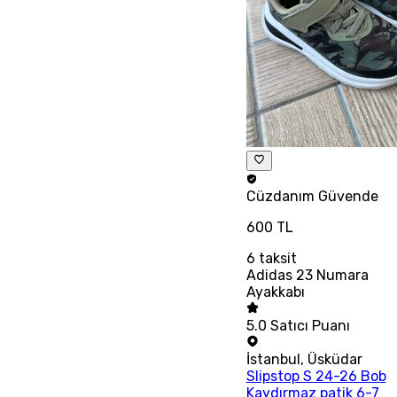
Cüzdanım
Güvende
600 TL
6
taksit
Adidas 23 Numara
Ayakkabı
5.0
Satıcı Puanı
İstanbul
,
Üsküdar
Slipstop S 24-26 Bob
Kaydırmaz patik 6-7