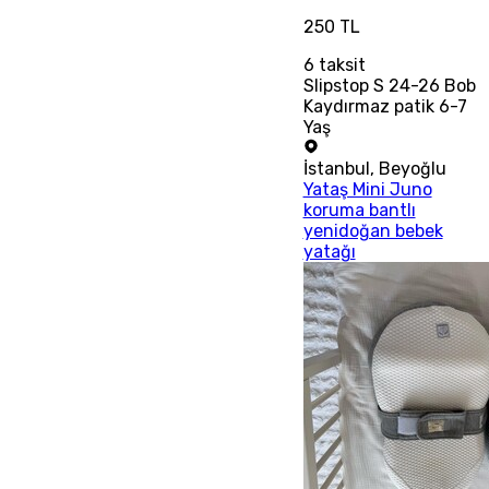
250 TL
6
taksit
Slipstop S 24-26 Bob
Kaydırmaz patik 6-7
Yaş
İstanbul
,
Beyoğlu
Yataş Mini Juno
koruma bantlı
yenidoğan bebek
yatağı