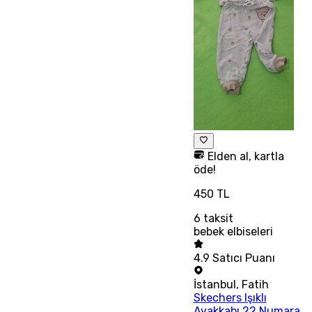
Elden al, kartla
öde!
450 TL
6
taksit
bebek elbiseleri
4.9
Satıcı Puanı
İstanbul
,
Fatih
Skechers Işıklı
Ayakkabı 22 Numara