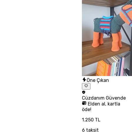
Öne Çıkan
Cüzdanım
Güvende
Elden al, kartla
öde!
1.250 TL
6
taksit