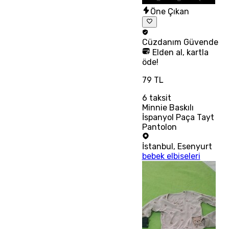
Öne Çıkan
Cüzdanım
Güvende
Elden al, kartla
öde!
79 TL
6
taksit
Minnie Baskılı
İspanyol Paça Tayt
Pantolon
İstanbul
,
Esenyurt
bebek elbiseleri