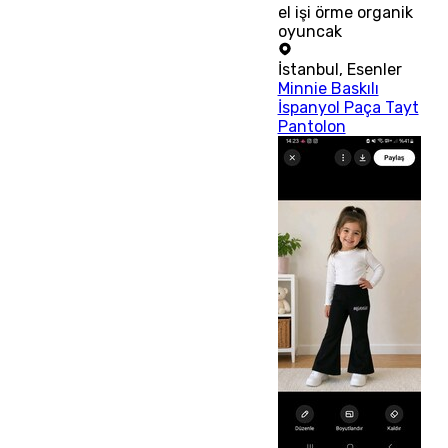
el işi örme organik
oyuncak
İstanbul
,
Esenler
Minnie Baskılı
İspanyol Paça Tayt
Pantolon