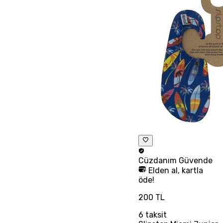
Cüzdanım
Güvende
Elden al, kartla
öde!
200 TL
6
taksit