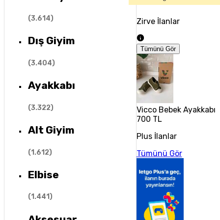
(
3.614
)
Zirve İlanlar
Dış Giyim
Tümünü Gör
(
3.404
)
Ayakkabı
(
3.322
)
Vicco Bebek Ayakkabıs
700 TL
Alt Giyim
Plus İlanlar
(
1.612
)
Tümünü Gör
Elbise
(
1.441
)
Aksesuar