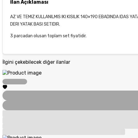
İlan Açıklaması
AZ VE TEMIZ KULLANILMIS IKI KISILIK 140×190 EBADINDA IDAS Y
DERI YATAK BASI SETIDIR.
3 parcadan olusan toplam set fiyatidir.
İlgini çekebilecek diğer ilanlar