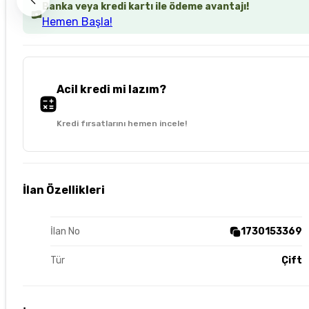
Banka veya kredi kartı ile ödeme avantajı!
Hemen Başla!
Acil kredi mi lazım?
Kredi fırsatlarını hemen incele!
İlan Özellikleri
İlan No
1730153369
Tür
Çift