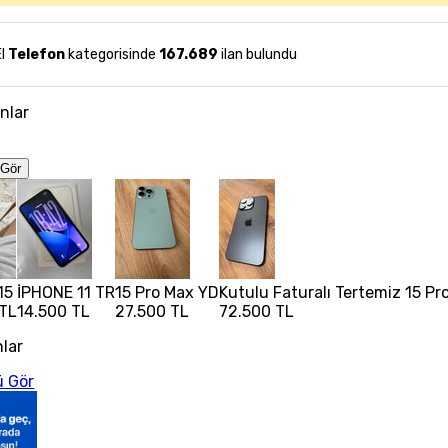
El
Telefon
kategorisinde
167.689
ilan bulundu
anlar
Gör
15
İPHONE 11 TR
15 Pro Max YD
Kutulu Faturalı Tertemiz 15 Pr
 TL
14.500 TL
27.500 TL
72.500 TL
nlar
 Gör