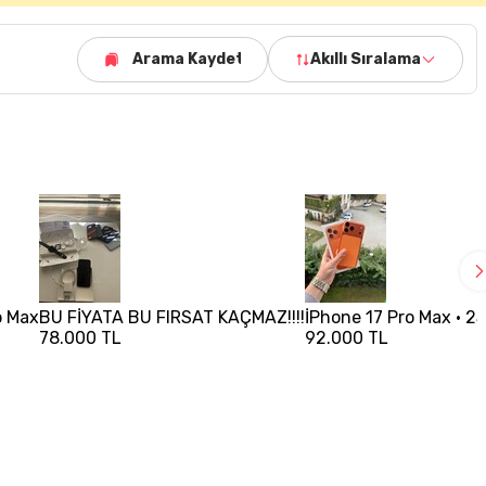
Arama Kaydet
Akıllı Sıralama
o Max
BU FİYATA BU FIRSAT KAÇMAZ!!!!
İPhone 17 Pro Max • 25
78.000 TL
92.000 TL