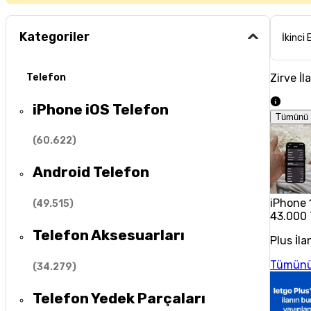
Kategoriler
İkinci 
Zirve İl
Telefon
iPhone iOS Telefon
Tümünü 
(
60.622
)
Android Telefon
iPhone 
(
49.515
)
43.000
Telefon Aksesuarları
Plus İla
Tümünü
(
34.279
)
Telefon Yedek Parçaları