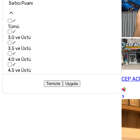
Satıcı Puanı
Tümü
3.0 ve Üstü
3.5 ve Üstü
4.0 ve Üstü
4.5 ve Üstü
CEP AC
Temizle
Uygula