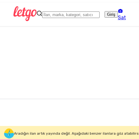
Giriş
Sat
Aradığın ilan artık yayında değil. Aşağıdaki benzer ilanlara göz atabilirs