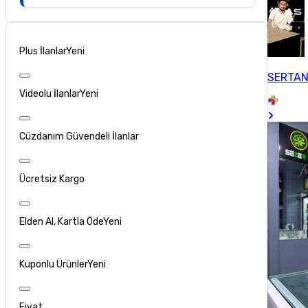
Plus İlanlar
Yeni
SERTAN 
Videolu İlanlar
Yeni
Cüzdanım Güvendeli İlanlar
Ücretsiz Kargo
Elden Al, Kartla Öde
Yeni
Kuponlu Ürünler
Yeni
Fiyat