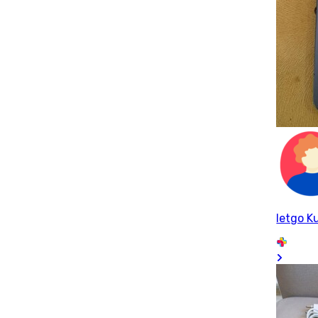
letgo Ku