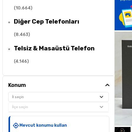
(
10.664
)
Diğer Cep Telefonları
(
8.463
)
Telsiz & Masaüstü Telefon
(
4.146
)
Konum
İl seçin
İlçe seçin
Mevcut konumu kullan