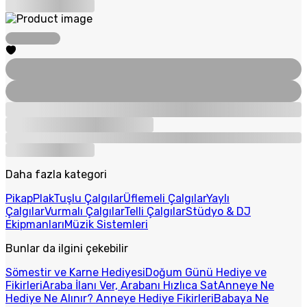
Daha fazla kategori
Pikap
Plak
Tuşlu Çalgılar
Üflemeli Çalgılar
Yaylı
Çalgılar
Vurmalı Çalgılar
Telli Çalgılar
Stüdyo & DJ
Ekipmanları
Müzik Sistemleri
Bunlar da ilgini çekebilir
Sömestir ve Karne Hediyesi
Doğum Günü Hediye ve
Fikirleri
Araba İlanı Ver, Arabanı Hızlıca Sat
Anneye Ne
Hediye Ne Alınır? Anneye Hediye Fikirleri
Babaya Ne