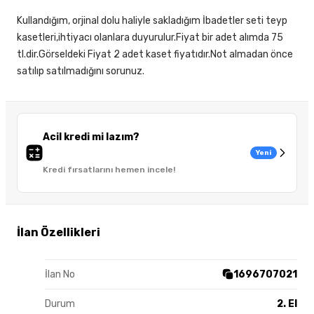
Kullandığım, orjinal dolu haliyle sakladığım İbadetler seti teyp
kasetleri,ihtiyacı olanlara duyurulur.Fiyat bir adet alımda 75
tl.dir.Görseldeki Fiyat 2 adet kaset fiyatıdır.Not almadan önce
satılıp satılmadığını sorunuz.
Acil kredi mi lazım?
Yeni
Kredi fırsatlarını hemen incele!
İlan Özellikleri
İlan No
1696707021
Durum
2. El