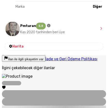
Marka
Diğer
Pmturan
5.0
Kas 2020 tarihinden beri üye
Harita
İade ve Geri Ödeme Politikası
İlan ile ilgili şikayetim var
İlgini çekebilecek diğer ilanlar