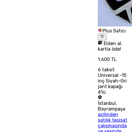
Plus Satıcı
Elden al,
kartla öde!
1.600 TL
6
taksit
Universal -15
inç Siyah-Gri
jant kapağı
4'lü
İstanbul
,
Bayrampaşa
acilinden
satılık tesisat
çalışmasında
ve sesinde