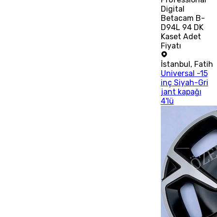
Digital
Betacam B-
D94L 94 DK
Kaset Adet
Fiyatı
İstanbul
,
Fatih
Universal -15
inç Siyah-Gri
jant kapağı
4'lü