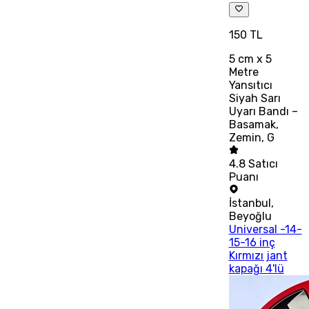
150 TL
5 cm x 5
Metre
Yansıtıcı
Siyah Sarı
Uyarı Bandı –
Basamak,
Zemin, G
4.8
Satıcı
Puanı
İstanbul
,
Beyoğlu
Universal -14-
15-16 inç
Kırmızı jant
kapağı 4'lü