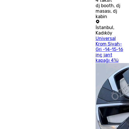
4
taksit
dj booth, dj
masası, dj
kabin
İstanbul
,
Kadıköy
Universal
Krom Siyah-
Gri -14-15-16
inç jant
kapağı 4'lü