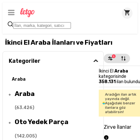
İkinci El Araba İlanları ve Fiyatları
1
Kategoriler
İkinci El
Araba
kategorisinde
Araba
358.131
ilan bulund
Araba
Aradığın ilan artık
yayında değil.
Aşağıdaki benzer
(
63.426
)
ilanlara göz
atabilirsin!
Oto Yedek Parça
Zirve İlanlar
(
142.005
)