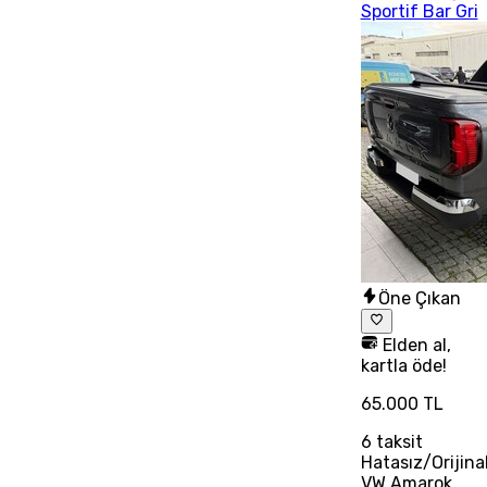
Sportif Bar Gri
Öne Çıkan
Elden al,
kartla öde!
65.000 TL
6
taksit
Hatasız/Orijina
VW Amarok