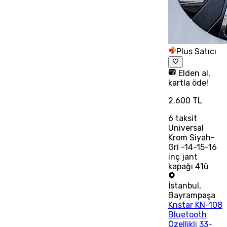
Plus Satıcı
Elden al,
kartla öde!
2.600 TL
6
taksit
Universal
Krom Siyah-
Gri -14-15-16
inç jant
kapağı 4'lü
İstanbul
,
Bayrampaşa
Knstar KN-108
Bluetooth
Özellikli 33-