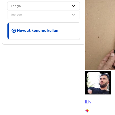
İl seçin
İlçe seçin
Mevcut konumu kullan
il.h