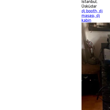
İstanbul
,
Üsküdar
dj booth, dj
masası, dj
kabin