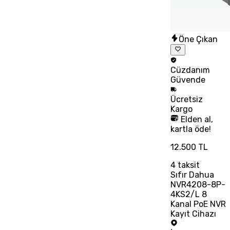
Öne Çıkan
Cüzdanım
Güvende
Ücretsiz
Kargo
Elden al,
kartla öde!
12.500 TL
4
taksit
Sıfır Dahua
NVR4208-8P-
4KS2/L 8
Kanal PoE NVR
Kayıt Cihazı