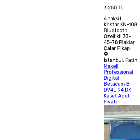
3.250 TL
4
taksit
Knstar KN-108
Bluetooth
Özellikli 33-
45-78 Plaklar
Çalar Pikap
İstanbul
,
Fatih
Maxell
Professional
Digital
Betacam B-
D94L 94 DK
Kaset Adet
Fiyatı