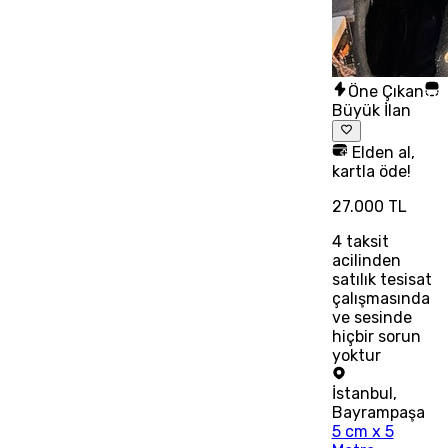
Öne Çıkan
Büyük İlan
Elden al,
kartla öde!
27.000 TL
4
taksit
acilinden
satılık tesisat
çalışmasında
ve sesinde
hiçbir sorun
yoktur
İstanbul
,
Bayrampaşa
5 cm x 5