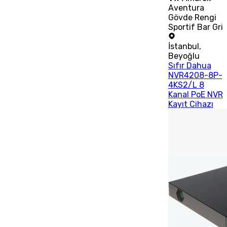
Aventura
Gövde Rengi
Sportif Bar Gri
İstanbul
,
Beyoğlu
Sıfır Dahua
NVR4208-8P-
4KS2/L 8
Kanal PoE NVR
Kayıt Cihazı