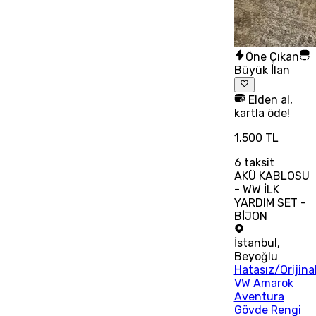
Öne Çıkan
Büyük İlan
Elden al,
kartla öde!
1.500 TL
6
taksit
AKÜ KABLOSU
- WW İLK
YARDIM SET -
BİJON
İstanbul
,
Beyoğlu
Hatasız/Orijina
VW Amarok
Aventura
Gövde Rengi