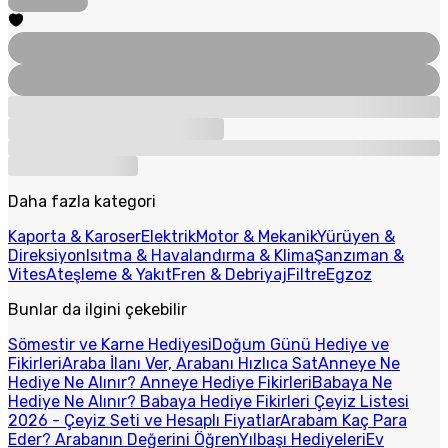
Daha fazla kategori
Kaporta & Karoser
Elektrik
Motor & Mekanik
Yürüyen &
Direksiyon
Isıtma & Havalandırma & Klima
Şanzıman &
Vites
Ateşleme & Yakıt
Fren & Debriyaj
Filtre
Egzoz
Bunlar da ilgini çekebilir
Sömestir ve Karne Hediyesi
Doğum Günü Hediye ve
Fikirleri
Araba İlanı Ver, Arabanı Hızlıca Sat
Anneye Ne
Hediye Ne Alınır? Anneye Hediye Fikirleri
Babaya Ne
Hediye Ne Alınır? Babaya Hediye Fikirleri
Çeyiz Listesi
2026 - Çeyiz Seti ve Hesaplı Fiyatlar
Arabam Kaç Para
Eder? Arabanın Değerini Öğren
Yılbaşı Hediyeleri
Ev