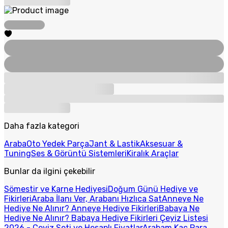
Daha fazla kategori
Araba
Oto Yedek Parça
Jant & Lastik
Aksesuar &
Tuning
Ses & Görüntü Sistemleri
Kiralık Araçlar
Bunlar da ilgini çekebilir
Sömestir ve Karne Hediyesi
Doğum Günü Hediye ve
Fikirleri
Araba İlanı Ver, Arabanı Hızlıca Sat
Anneye Ne
Hediye Ne Alınır? Anneye Hediye Fikirleri
Babaya Ne
Hediye Ne Alınır? Babaya Hediye Fikirleri
Çeyiz Listesi
2026 - Çeyiz Seti ve Hesaplı Fiyatlar
Arabam Kaç Para