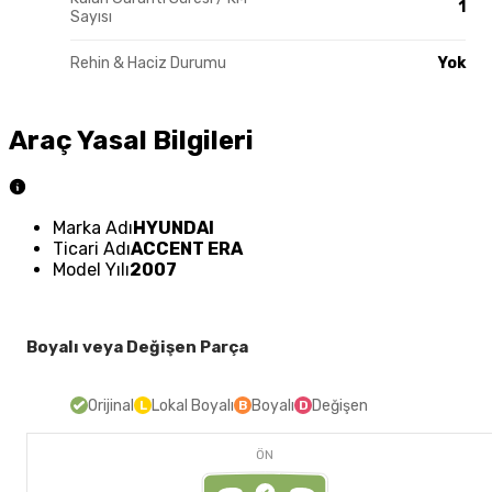
1
Sayısı
Rehin & Haciz Durumu
Yok
Araç Yasal Bilgileri
Marka Adı
HYUNDAI
Ticari Adı
ACCENT ERA
Model Yılı
2007
Boyalı veya Değişen Parça
Orijinal
Lokal Boyalı
Boyalı
Değişen
L
B
D
ÖN