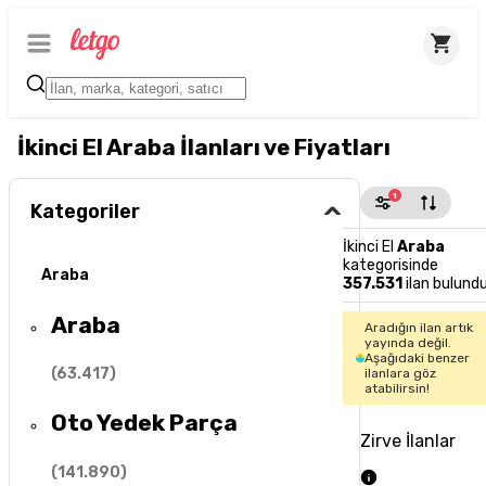
İkinci El Araba İlanları ve Fiyatları
1
Kategoriler
İkinci El
Araba
kategorisinde
Araba
357.531
ilan bulund
Araba
Aradığın ilan artık
yayında değil.
Aşağıdaki benzer
(
63.417
)
ilanlara göz
atabilirsin!
Oto Yedek Parça
Zirve İlanlar
(
141.890
)