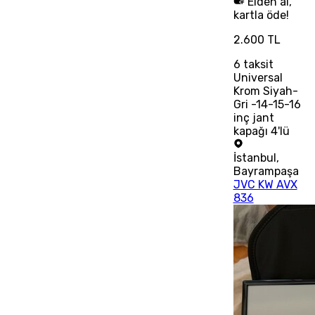
Elden al,
kartla öde!
2.600 TL
6
taksit
Universal
Krom Siyah-
Gri -14-15-16
inç jant
kapağı 4'lü
İstanbul
,
Bayrampaşa
JVC KW AVX
836