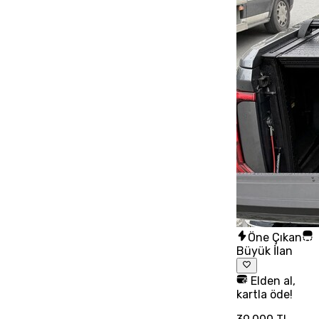
Öne Çıkan
Büyük İlan
Elden al,
kartla öde!