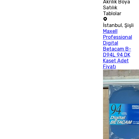
Akrilik Boya
Satılık
Tablolar
İstanbul
,
Şişli
Maxell
Professional
Digital
Betacam B-
D94L 94 DK
Kaset Adet
Fiyatı