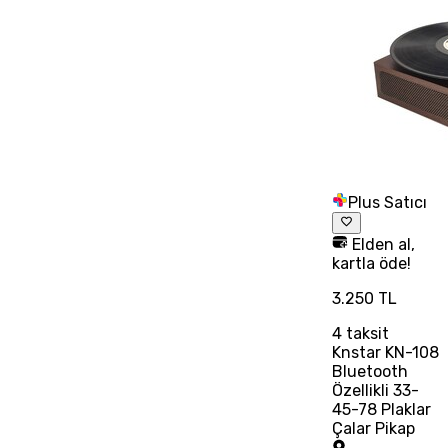
Plus Satıcı
Elden al,
kartla öde!
3.250 TL
4
taksit
Knstar KN-108
Bluetooth
Özellikli 33-
45-78 Plaklar
Çalar Pikap