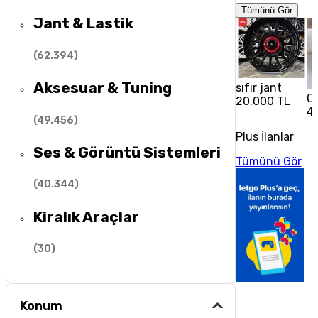
Tümünü Gör
Jant & Lastik
(
62.394
)
Aksesuar & Tuning
sıfır jant
Op
20.000 TL
4
(
49.456
)
Plus İlanlar
Ses & Görüntü Sistemleri
Tümünü Gör
(
40.344
)
Kiralık Araçlar
(
30
)
Konum