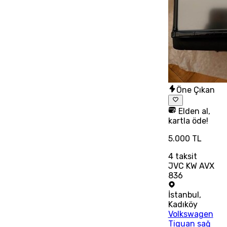
Öne Çıkan
Elden al,
kartla öde!
5.000 TL
4
taksit
JVC KW AVX
836
İstanbul
,
Kadıköy
Volkswagen
Tiguan sağ