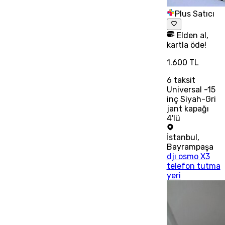
Plus Satıcı
Elden al,
kartla öde!
1.600 TL
6
taksit
Universal -15
inç Siyah-Gri
jant kapağı
4'lü
İstanbul
,
Bayrampaşa
djı osmo X3
telefon tutma
yeri