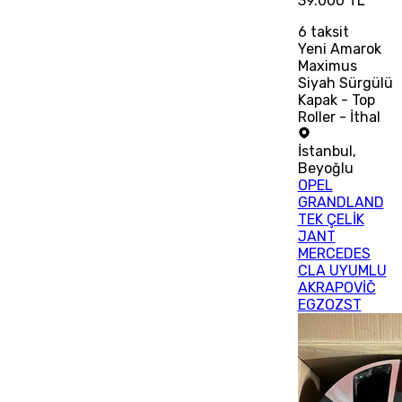
39.000 TL
6
taksit
Yeni Amarok
Maximus
Siyah Sürgülü
Kapak - Top
Roller - İthal
İstanbul
,
Beyoğlu
OPEL
GRANDLAND
TEK ÇELİK
JANT
MERCEDES
CLA UYUMLU
AKRAPOVİČ
EGZOZST