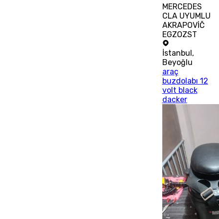
MERCEDES
CLA UYUMLU
AKRAPOVİČ
EGZOZST
İstanbul
,
Beyoğlu
araç
buzdolabı 12
volt black
dacker