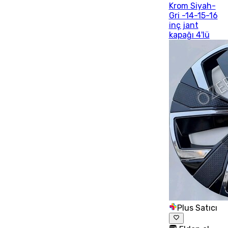
Krom Siyah-
Gri -14-15-16
inç jant
kapağı 4'lü
Plus Satıcı