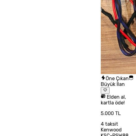
Öne Çıkan
Büyük İlan
Elden al,
kartla öde!
5.000 TL
4
taksit
Kenwood
KSC-PSW88