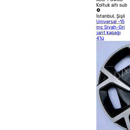
Koltuk altı sub
İstanbul
,
Şişli
Universal -15
inç Siyah-Gri
jant kapağı
4'lü