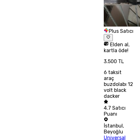
Plus Satıcı
Elden al,
kartla öde!
3.500 TL
6
taksit
araç
buzdolabı 12
volt black
dacker
4.7
Satıcı
Puanı
İstanbul
,
Beyoğlu
Universal