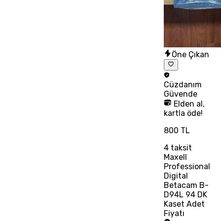
Öne Çıkan
Cüzdanım
Güvende
Elden al,
kartla öde!
800 TL
4
taksit
Maxell
Professional
Digital
Betacam B-
D94L 94 DK
Kaset Adet
Fiyatı