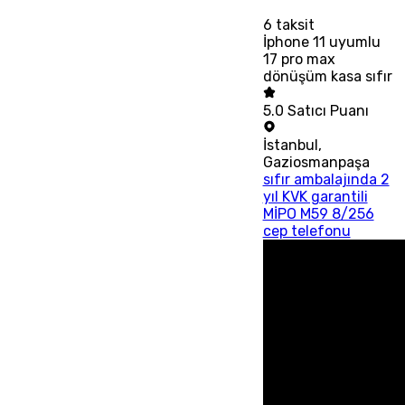
6
taksit
İphone 11 uyumlu
17 pro max
dönüşüm kasa sıfır
5.0
Satıcı Puanı
İstanbul
,
Gaziosmanpaşa
sıfır ambalajında 2
yıl KVK garantili
MİPO M59 8/256
cep telefonu