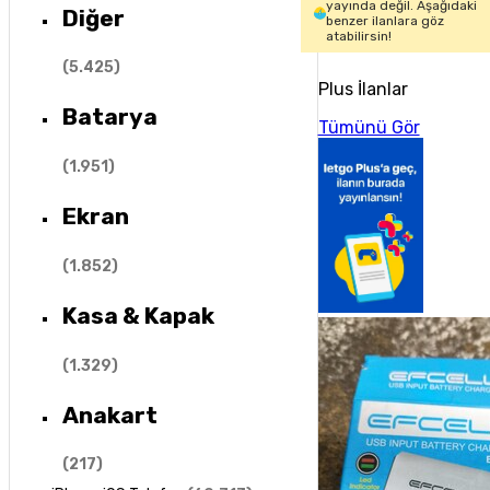
yayında değil. Aşağıdaki
Diğer
benzer ilanlara göz
atabilirsin!
(
5.425
)
Plus İlanlar
Batarya
Tümünü Gör
(
1.951
)
Ekran
(
1.852
)
Kasa & Kapak
(
1.329
)
Anakart
(
217
)