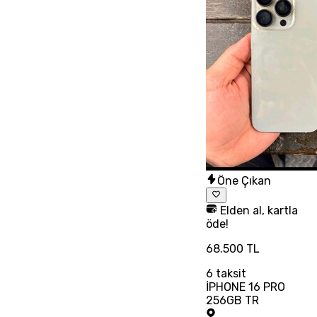
Öne Çıkan
Elden al, kartla
öde!
68.500 TL
6
taksit
İPHONE 16 PRO
256GB TR