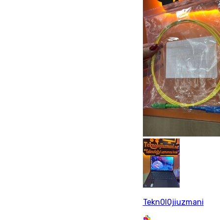
Tekn0l0jiuzmani