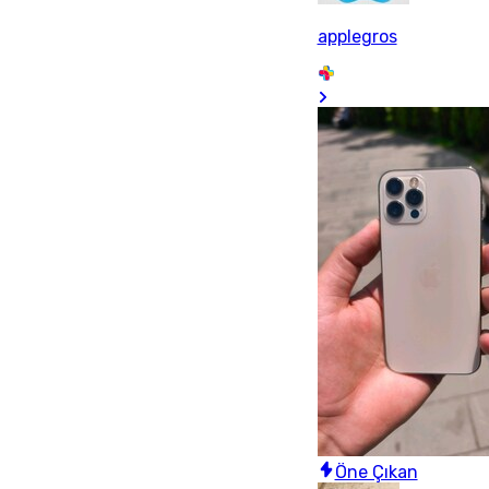
applegros
Öne Çıkan