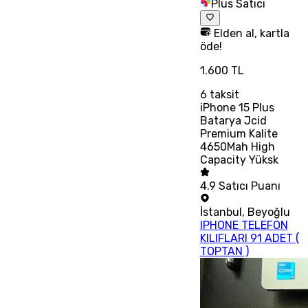
Plus Satıcı
Elden al, kartla
öde!
1.600 TL
6
taksit
iPhone 15 Plus
Batarya Jcid
Premium Kalite
4650Mah High
Capacity Yüksk
4.9
Satıcı Puanı
İstanbul
,
Beyoğlu
IPHONE TELEFON
KILIFLARI 91 ADET (
TOPTAN )