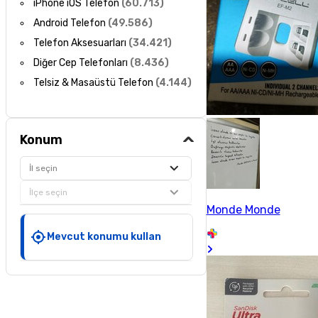
iPhone iOS Telefon
(
60.713
)
Android Telefon
(
49.586
)
Telefon Aksesuarları
(
34.421
)
Diğer Cep Telefonları
(
8.436
)
Telsiz & Masaüstü Telefon
(
4.144
)
Konum
İl seçin
İlçe seçin
Monde Monde
Mevcut konumu kullan