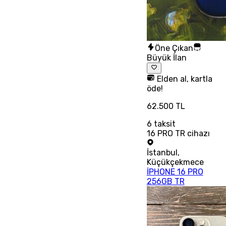
Öne Çıkan
Büyük İlan
Elden al, kartla
öde!
62.500 TL
6
taksit
16 PRO TR cihazı
İstanbul
,
Küçükçekmece
İPHONE 16 PRO
256GB TR