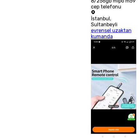
8/256gb mipo m59
cep telefonu
İstanbul
,
Sultanbeyli
evrensel uzaktan
kumanda