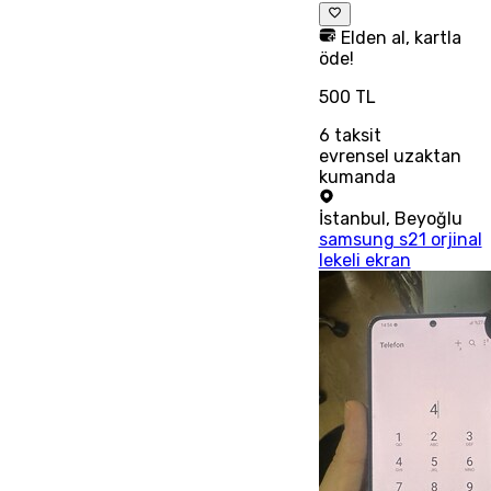
Elden al, kartla
öde!
500 TL
6
taksit
evrensel uzaktan
kumanda
İstanbul
,
Beyoğlu
samsung s21 orjinal
lekeli ekran