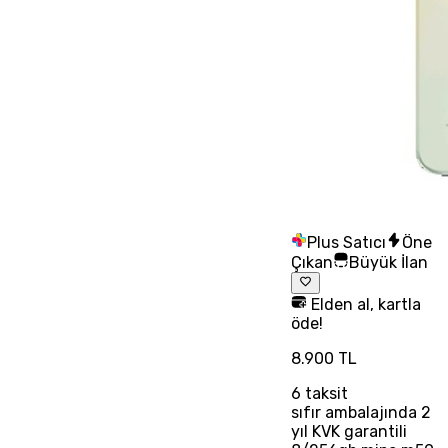
Plus Satıcı
Öne
Çıkan
Büyük İlan
Elden al, kartla
öde!
8.900 TL
6
taksit
sıfır ambalajında 2
yıl KVK garantili