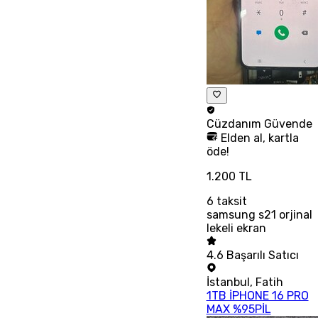
Cüzdanım
Güvende
Elden al, kartla
öde!
1.200 TL
6
taksit
samsung s21 orjinal
lekeli ekran
4.6
Başarılı Satıcı
İstanbul
,
Fatih
1TB İPHONE 16 PRO
MAX %95PİL