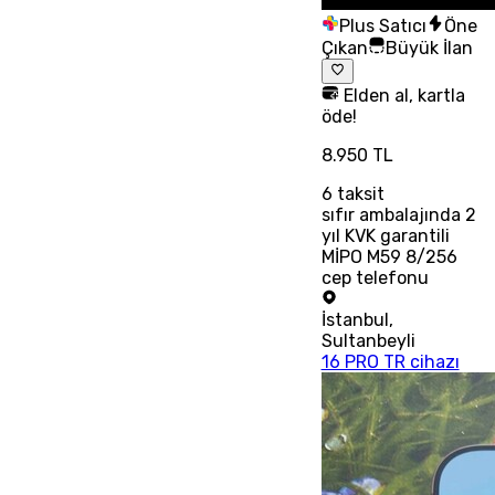
Plus Satıcı
Öne
Çıkan
Büyük İlan
Elden al, kartla
öde!
8.950 TL
6
taksit
sıfır ambalajında 2
yıl KVK garantili
MİPO M59 8/256
cep telefonu
İstanbul
,
Sultanbeyli
16 PRO TR cihazı