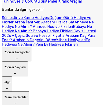
Tuning
Ses & Görüntü Sistemleri
Kiralık Araçlar
Bunlar da ilgini çekebilir
Sömestir ve Karne Hediyesi
Doğum Günü Hediye ve
Fikirleri
Araba İlanı Ver, Arabanı Hızlıca Sat
Anneye Ne
Hediye Ne Alınır? Anneye Hediye Fikirleri
Babaya Ne
Hediye Ne Alınır? Babaya Hediye Fikirleri
Çeyiz Listesi
2026 - Çeyiz Seti ve Hesaplı Fiyatlar
Arabam Kaç Para
Eder? Arabanın Değerini Öğren
Yılbaşı Hediyeleri
Ev
Hediyesi Ne Alınır? Yeni Ev Hediyesi Fikirleri
Popüler Kategoriler
Popüler Sayfalar
letgo
Resmi bağlantılar