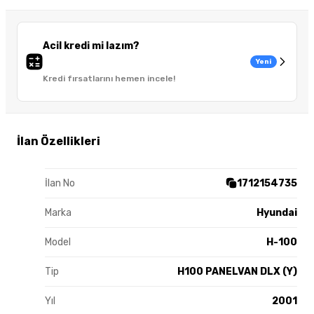
Acil kredi mi lazım?
Yeni
Kredi fırsatlarını hemen incele!
İlan Özellikleri
İlan No
1712154735
Marka
Hyundai
Model
H-100
Tip
H100 PANELVAN DLX (Y)
Yıl
2001