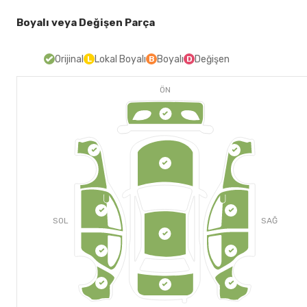
Boyalı veya Değişen Parça
Orijinal
Lokal Boyalı
Boyalı
Değişen
L
B
D
ÖN
SOL
SAĞ