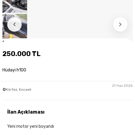
1
/
12
250.000 TL
Hüdayi h100
21 Haz 2026
Körfez, Kocaeli
İlan Açıklaması
Yeni motor yeni boyandı