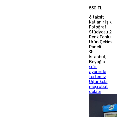
530 TL
6
taksit
Katlanır Işıklı
Fotoğraf
Stüdyosu 2
Renk Fonlu
Ürün Çekim
Paneli
İstanbul
,
Beyoğlu
sıfır
ayarında
tertemiz
Uğur kola
meşrubat
dolabı