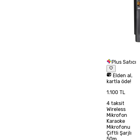
Plus Satıcı
Elden al,
kartla öde!
1.100 TL
4
taksit
Wireless
Mikrofon
Karaoke
Mikrofonu
Çiftli Şarjlı
50m