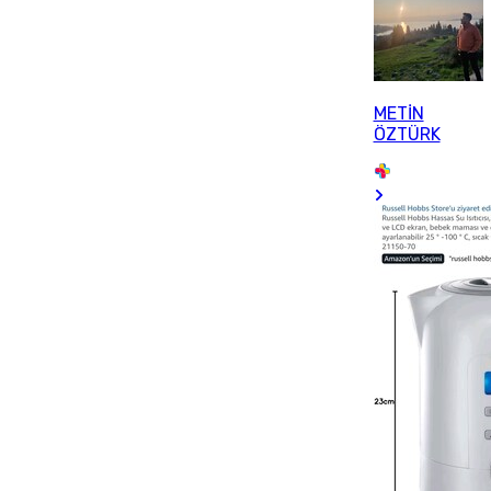
METİN
ÖZTÜRK