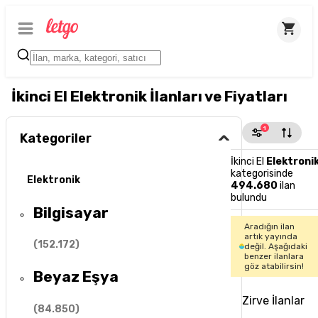
İkinci El Elektronik İlanları ve Fiyatları
1
Kategoriler
İkinci El
Elektroni
kategorisinde
Elektronik
494.680
ilan
bulundu
Bilgisayar
Aradığın ilan
artık yayında
(
152.172
)
değil. Aşağıdaki
benzer ilanlara
göz atabilirsin!
Beyaz Eşya
Zirve İlanlar
(
84.850
)