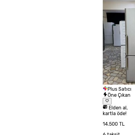
Plus Satıcı
Öne Çıkan
Elden al,
kartla öde!
14.500 TL
6
taksit