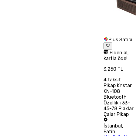
Plus Satıcı
Elden al,
kartla öde!
3.250 TL
4
taksit
Pikap Knstar
KN-108
Bluetooth
Özellikli 33-
45-78 Plaklar
Çalar Pikap
İstanbul
,
Fatih