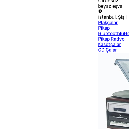
sorunsuz
beyaz eşya
İstanbul
,
Şişli
Plakçalar
Pikap
BluetoothluHo
Pikap Radyo
Kasetçalar
CD Çalar