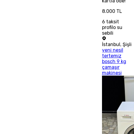
kartla öde!
8.000 TL
6
taksit
profilo su
sebili
İstanbul
,
Şişli
yeni nesil
tertemiz
bosch 9 kg
çamaşır
makinesi