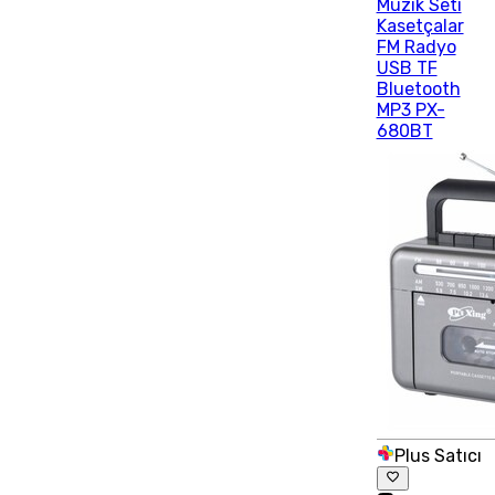
Müzik Seti
Kasetçalar
FM Radyo
USB TF
Bluetooth
MP3 PX-
680BT
Plus Satıcı