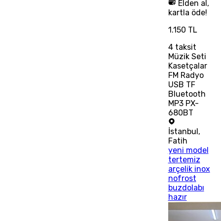
Elden al,
kartla öde!
1.150 TL
4
taksit
Müzik Seti
Kasetçalar
FM Radyo
USB TF
Bluetooth
MP3 PX-
680BT
İstanbul
,
Fatih
yeni model
tertemiz
arçelik inox
nofrost
buzdolabı
hazır