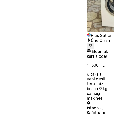
Plus Satıcı
Öne Çıkan
Elden al,
kartla öde!
11.500 TL
6
taksit
yeni nesil
tertemiz
bosch 9 kg
çamaşır
makinesi
İstanbul
,
Kağıthane