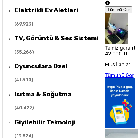
Elektrikli Ev Aletleri
Tümünü Gör
(
69.923
)
TV, Görüntü & Ses Sistemi
Temiz garanti
(
55.266
)
42.000 TL
Plus İlanlar
Oyunculara Özel
Tümünü Gör
(
41.500
)
Isıtma & Soğutma
(
40.422
)
Giyilebilir Teknoloji
(
19.824
)