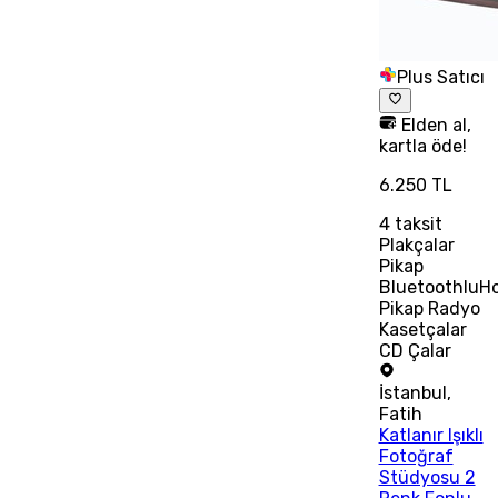
Plus Satıcı
Elden al,
kartla öde!
6.250 TL
4
taksit
Plakçalar
Pikap
BluetoothluHo
Pikap Radyo
Kasetçalar
CD Çalar
İstanbul
,
Fatih
Katlanır Işıklı
Fotoğraf
Stüdyosu 2