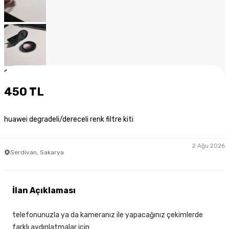
1
/
10
450 TL
huawei degradeli/dereceli renk filtre kiti
2 Ağu 2026
Serdivan, Sakarya
İlan Açıklaması
telefonunuzla ya da kameranız ile yapacağınız çekimlerde
farklı aydınlatmalar için