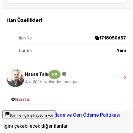
İlan Özellikleri
İlan No
1718050657
Durum
Yeni
Hasan Talu
5.0
Ara 2016 tarihinden beri üye
Harita
İade ve Geri Ödeme Politikası
İlan ile ilgili şikayetim var
İlgini çekebilecek diğer ilanlar