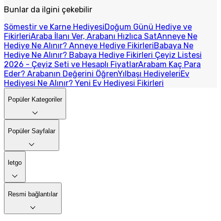
Bunlar da ilgini çekebilir
Sömestir ve Karne Hediyesi
Doğum Günü Hediye ve
Fikirleri
Araba İlanı Ver, Arabanı Hızlıca Sat
Anneye Ne
Hediye Ne Alınır? Anneye Hediye Fikirleri
Babaya Ne
Hediye Ne Alınır? Babaya Hediye Fikirleri
Çeyiz Listesi
2026 - Çeyiz Seti ve Hesaplı Fiyatlar
Arabam Kaç Para
Eder? Arabanın Değerini Öğren
Yılbaşı Hediyeleri
Ev
Hediyesi Ne Alınır? Yeni Ev Hediyesi Fikirleri
Popüler Kategoriler
Popüler Sayfalar
letgo
Resmi bağlantılar