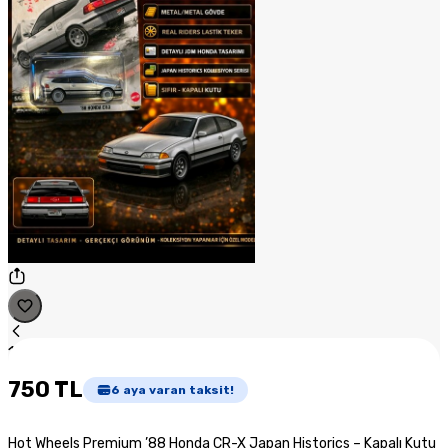
1
/
1
750 TL
6
aya varan taksit!
Hot Wheels Premium ’88 Honda CR-X Japan Historics – Kapalı Kutu