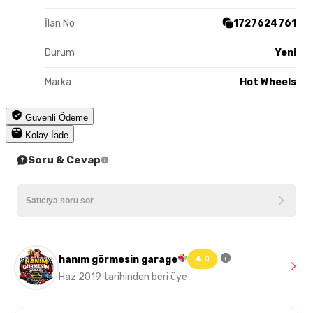
İlan No
1727624761
Durum
Yeni
Marka
Hot Wheels
Güvenli Ödeme
Kolay İade
Soru & Cevap
hanım görmesin garage
4.0
Haz 2019 tarihinden beri üye