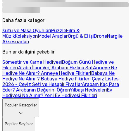
Daha fazla kategori
Kutu ve Masa Oyunları
Puzzle
Film &
Müzik
Koleksiyon
Model Araçlar
Örgü & El işi
Drone
Nargile
Aksesuarları
Bunlar da ilgini çekebilir
Sömestir ve Karne Hediyesi
Doğum Günü Hediye ve
Fikirleri
Araba İlanı Ver, Arabanı Hızlıca Sat
Anneye Ne
Hediye Ne Alınır? Anneye Hediye Fikirleri
Babaya Ne
Hediye Ne Alınır? Babaya Hediye Fikirleri
Çeyiz Listesi
2026 - Çeyiz Seti ve Hesaplı Fiyatlar
Arabam Kaç Para
Eder? Arabanın Değerini Öğren
Yılbaşı Hediyeleri
Ev
Hediyesi Ne Alınır? Yeni Ev Hediyesi Fikirleri
Popüler Kategoriler
Popüler Sayfalar