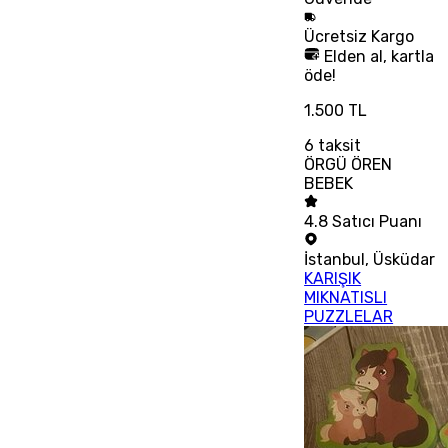
Ücretsiz
Kargo
Elden al, kartla
öde!
1.500 TL
6
taksit
ÖRGÜ ÖREN
BEBEK
4.8
Satıcı Puanı
İstanbul
,
Üsküdar
KARIŞIK
MIKNATISLI
PUZZLELAR