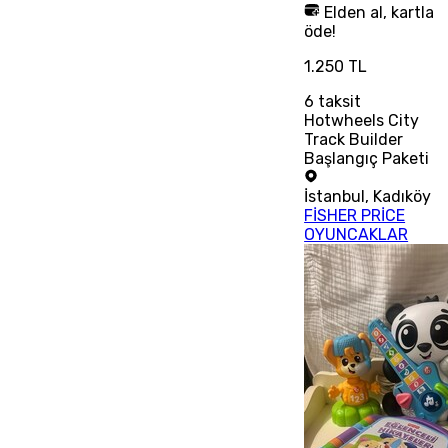
Elden al, kartla
öde!
1.250 TL
6
taksit
Hotwheels City
Track Builder
Başlangıç Paketi
İstanbul
,
Kadıköy
FİSHER PRİCE
OYUNCAKLAR