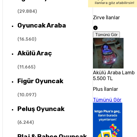
ilanlara göz atabilirsin!
(
29.884
)
Zirve İlanlar
Oyuncak Araba
Tümünü Gör
(
16.560
)
Akülü Araç
(
11.665
)
Akülü Araba Lambo
5.500 TL
Figür Oyuncak
Plus İlanlar
(
10.097
)
Tümünü Gör
Peluş Oyuncak
(
6.244
)
Plaj & Bahçe Oyuncak