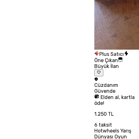
Plus Satıcı
Öne Çıkan
Büyük İlan
Cüzdanım
Güvende
Elden al, kartla
öde!
1.250 TL
6
taksit
Hotwheels Yarış
Dünyası Oyun