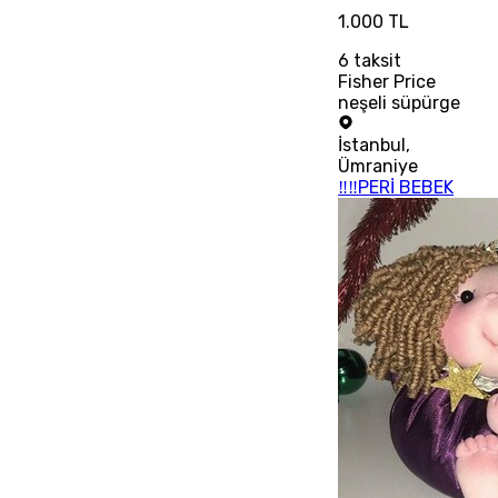
1.000 TL
6
taksit
Fisher Price
neşeli süpürge
İstanbul
,
Ümraniye
‼‼PERİ BEBEK