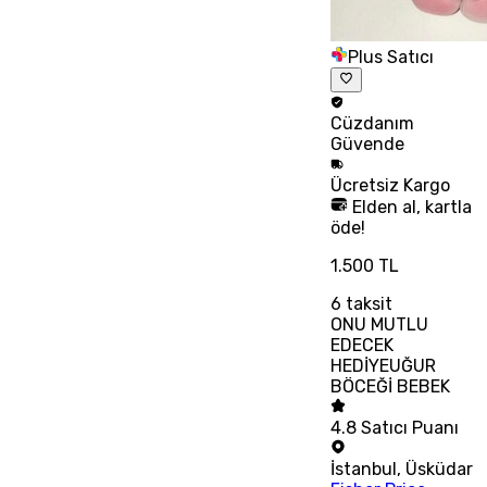
Plus Satıcı
Cüzdanım
Güvende
Ücretsiz
Kargo
Elden al, kartla
öde!
1.500 TL
6
taksit
ONU MUTLU
EDECEK
HEDİYEUĞUR
BÖCEĞİ BEBEK
4.8
Satıcı Puanı
İstanbul
,
Üsküdar