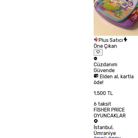
Plus Satıcı
Öne Çıkan
Cüzdanım
Güvende
Elden al, kartla
öde!
1.500 TL
6
taksit
FİSHER PRİCE
OYUNCAKLAR
İstanbul
,
Ümraniye