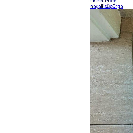
Fisher Price
neşeli süpürge