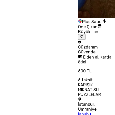
Plus Satıcı
Öne Çıkan
Büyük İlan
Cüzdanım
Güvende
Elden al, kartla
öde!
600 TL
6
taksit
KARIŞIK
MIKNATISLI
PUZZLELAR
İstanbul
,
Ümraniye
labubu