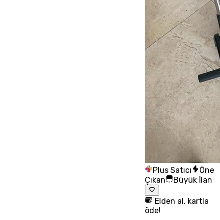
Plus Satıcı
Öne
Çıkan
Büyük İlan
Elden al, kartla
öde!