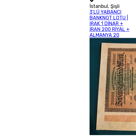
İstanbul
,
Şişli
3’LÜ YABANCI
BANKNOT LOTU |
IRAK 1 DİNAR +
İRAN 200 RİYAL +
ALMANYA 20