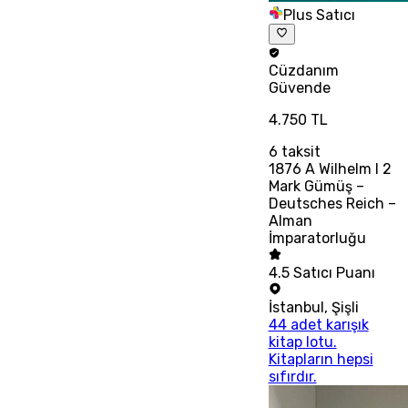
Plus Satıcı
Cüzdanım
Güvende
4.750 TL
6
taksit
1876 A Wilhelm I 2
Mark Gümüş –
Deutsches Reich –
Alman
İmparatorluğu
4.5
Satıcı Puanı
İstanbul
,
Şişli
44 adet karışık
kitap lotu.
Kitapların hepsi
sıfırdır.