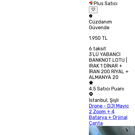
Plus Satıcı
Cüzdanım
Güvende
1.950 TL
6
taksit
3’LÜ YABANCI
BANKNOT LOTU |
IRAK 1 DİNAR +
İRAN 200 RİYAL +
ALMANYA 20
4.5
Satıcı Puanı
İstanbul
,
Şişli
Drone - DJI Mavic
2 Zoom + 4
Batarya + Orjinal
Çanta