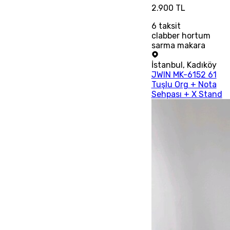
2.900 TL
6
taksit
clabber hortum
sarma makara
İstanbul
,
Kadıköy
JWIN MK-6152 61
Tuşlu Org + Nota
Sehpası + X Stand