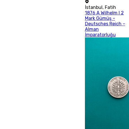
İstanbul
,
Fatih
1876 A Wilhelm I 2
Mark Gümüş –
Deutsches Reich –
Alman
İmparatorluğu