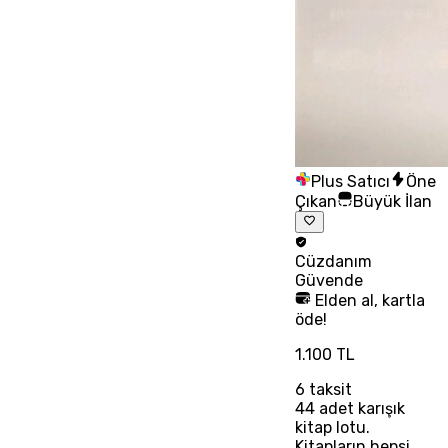
Plus Satıcı
Öne
Çıkan
Büyük İlan
Cüzdanım
Güvende
Elden al, kartla
öde!
1.100 TL
6
taksit
44 adet karışık
kitap lotu.
Kitapların hepsi