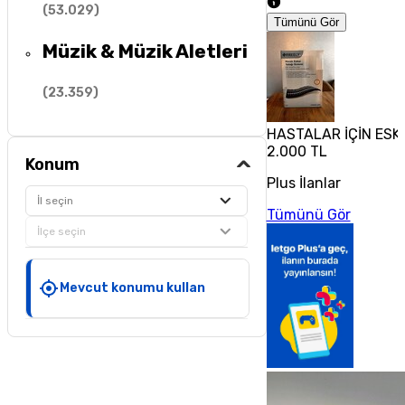
(
53.029
)
Tümünü Gör
Müzik & Müzik Aletleri
(
23.359
)
HASTALAR İÇİN ESK
2.000 TL
Konum
Plus İlanlar
İl seçin
Tümünü Gör
İlçe seçin
Mevcut konumu kullan