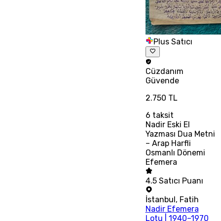
Plus Satıcı
Cüzdanım
Güvende
2.750 TL
6
taksit
Nadir Eski El
Yazması Dua Metni
– Arap Harfli
Osmanlı Dönemi
Efemera
4.5
Satıcı Puanı
İstanbul
,
Fatih
Nadir Efemera
Lotu | 1940–1970