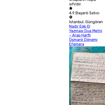
sıfırdır.
4.9
Başarılı Satıcı
İstanbul
,
Güngören
Nadir Eski El
Yazması Dua Metni
– Arap Harfli
Osmanlı Dönemi
Efemera