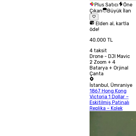
Plus Satıcı
Öne
Çıkan
Büyük İlan
Elden al, kartla
öde!
40.000 TL
4
taksit
Drone - DJI Mavic
2 Zoom + 4
Batarya + Orjinal
Çanta
İstanbul
,
Ümraniye
1867 Hong Kong
Victoria 1 Dollar –
Eskitilmiş Patinalı
Replika – Kolek