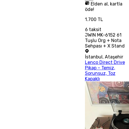
Elden al, kartla
öde!
1.700 TL
6
taksit
JWIN MK-6152 61
Tuşlu Org + Nota
Sehpası + X Stand
İstanbul
,
Ataşehir
Lenco Direct Drive
Pikap – Temiz,
Sorunsuz, Toz
Kapaklı