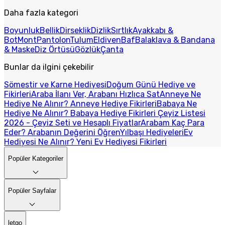
Daha fazla kategori
Boyunluk
Bellik
Dirseklik
Dizlik
Sırtlık
Ayakkabı &
Bot
Mont
Pantolon
Tulum
Eldiven
Baf
Balaklava & Bandana
& Maske
Diz Örtüsü
Gözlük
Çanta
Bunlar da ilgini çekebilir
Sömestir ve Karne Hediyesi
Doğum Günü Hediye ve
Fikirleri
Araba İlanı Ver, Arabanı Hızlıca Sat
Anneye Ne
Hediye Ne Alınır? Anneye Hediye Fikirleri
Babaya Ne
Hediye Ne Alınır? Babaya Hediye Fikirleri
Çeyiz Listesi
2026 - Çeyiz Seti ve Hesaplı Fiyatlar
Arabam Kaç Para
Eder? Arabanın Değerini Öğren
Yılbaşı Hediyeleri
Ev
Hediyesi Ne Alınır? Yeni Ev Hediyesi Fikirleri
Popüler Kategoriler
Popüler Sayfalar
letgo