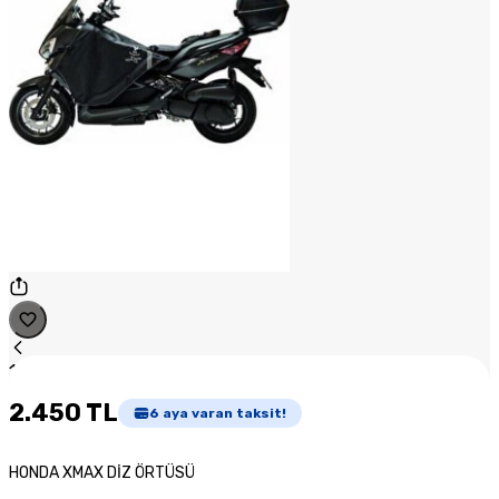
1
/
1
2.450 TL
6
aya varan taksit!
HONDA XMAX DİZ ÖRTÜSÜ