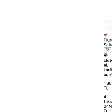
Plus
Satı
Eld
al,
kart
öde!
1.88
TL
4
taks
24M
Full