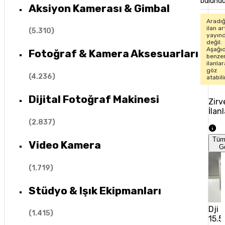
bulund
Aksiyon Kamerası & Gimbal
Aradığ
ilan ar
(
5.310
)
yayın
değil.
Aşağıd
Fotoğraf & Kamera Aksesuarları
benze
ilanlar
göz
(
4.236
)
atabili
Dijital Fotoğraf Makinesi
Zirv
İlanl
(
2.837
)
Tüm
Video Kamera
G
(
1.719
)
Stüdyo & Işık Ekipmanları
Dji 
(
1.415
)
15.5