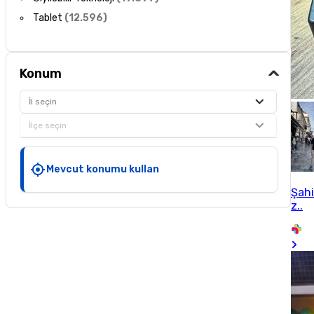
Tablet
(
12.596
)
Konum
İl seçin
İlçe seçin
Mevcut konumu kullan
Şah
z..