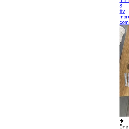
mini
3
fly
mor
com
Öne