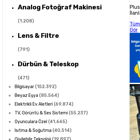
Analog Fotoğraf Makinesi
Plus
İlanl
(
1.208
)
Tüm
Gör
Lens & Filtre
(
791
)
Dürbün & Teleskop
(
471
)
Bilgisayar
(
152.392
)
Beyaz Eşya
(
85.564
)
Elektrikli Ev Aletleri
(
69.874
)
TV, Görüntü & Ses Sistemi
(
55.237
)
Oyunculara Özel
(
41.665
)
Isıtma & Soğutma
(
40.514
)
Giyilebilir Teknoloji
(
19.897
)