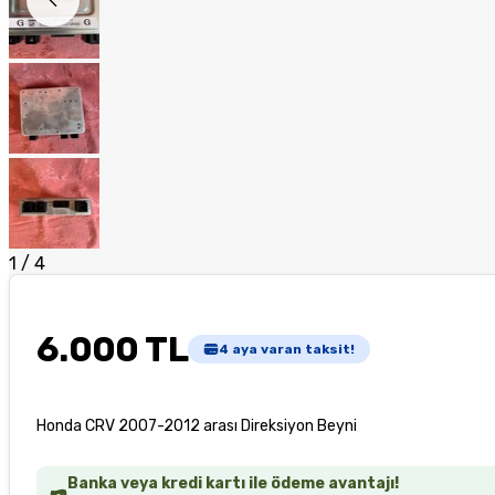
1
/
4
6.000 TL
4
aya varan taksit!
Honda CRV 2007-2012 arası Direksiyon Beyni
Banka veya kredi kartı ile ödeme avantajı!