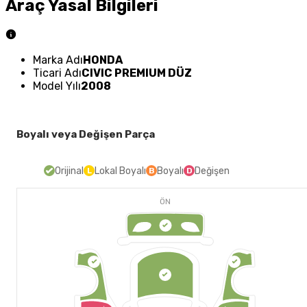
Araç Yasal Bilgileri
Marka Adı
HONDA
Ticari Adı
CIVIC PREMIUM DÜZ
Model Yılı
2008
Boyalı veya Değişen Parça
Orijinal
Lokal Boyalı
Boyalı
Değişen
L
B
D
ÖN