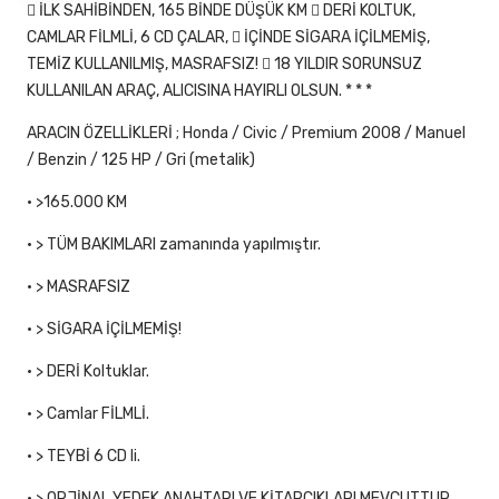
 İLK SAHİBİNDEN, 165 BİNDE DÜŞÜK KM  DERİ KOLTUK,
CAMLAR FİLMLİ, 6 CD ÇALAR,  İÇİNDE SİGARA İÇİLMEMİŞ,
TEMİZ KULLANILMIŞ, MASRAFSIZ!  18 YILDIR SORUNSUZ
KULLANILAN ARAÇ, ALICISINA HAYIRLI OLSUN. * * *
ARACIN ÖZELLİKLERİ ; Honda / Civic / Premium 2008 / Manuel
/ Benzin / 125 HP / Gri (metalik)
• >165.000 KM
• > TÜM BAKIMLARI zamanında yapılmıştır.
• > MASRAFSIZ
• > SİGARA İÇİLMEMİŞ!
• > DERİ Koltuklar.
• > Camlar FİLMLİ.
• > TEYBİ 6 CD li.
• > ORJİNAL YEDEK ANAHTARI VE KİTAPÇIKLARI MEVCUTTUR.