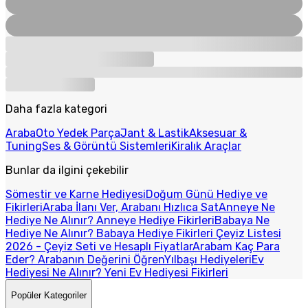
Daha fazla kategori
Araba
Oto Yedek Parça
Jant & Lastik
Aksesuar &
Tuning
Ses & Görüntü Sistemleri
Kiralık Araçlar
Bunlar da ilgini çekebilir
Sömestir ve Karne Hediyesi
Doğum Günü Hediye ve
Fikirleri
Araba İlanı Ver, Arabanı Hızlıca Sat
Anneye Ne
Hediye Ne Alınır? Anneye Hediye Fikirleri
Babaya Ne
Hediye Ne Alınır? Babaya Hediye Fikirleri
Çeyiz Listesi
2026 - Çeyiz Seti ve Hesaplı Fiyatlar
Arabam Kaç Para
Eder? Arabanın Değerini Öğren
Yılbaşı Hediyeleri
Ev
Hediyesi Ne Alınır? Yeni Ev Hediyesi Fikirleri
Popüler Kategoriler