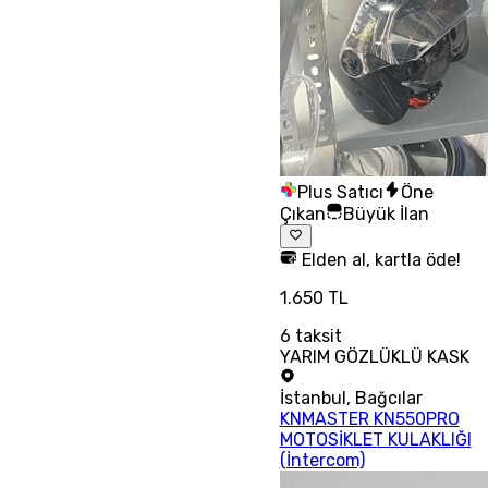
Plus Satıcı
Öne
Çıkan
Büyük İlan
Elden al, kartla öde!
1.650 TL
6
taksit
YARIM GÖZLÜKLÜ KASK
İstanbul
,
Bağcılar
KNMASTER KN550PRO
MOTOSİKLET KULAKLIĞI
(İntercom)