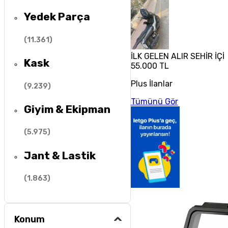
Yedek Parça
(
11.361
)
İLK GELEN ALIR SEHİR İÇ
Kask
55.000 TL
Plus İlanlar
(
9.239
)
Tümünü Gör
Giyim & Ekipman
(
5.975
)
Jant & Lastik
(
1.863
)
Konum