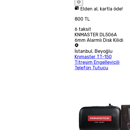
Elden al, kartla öde!
800 TL
6
taksit
KNMASTER DL506A
6mm Alarmlı Disk Kilidi
İstanbul
,
Beyoğlu
Knmaster TT-150
Titreşim Engelleyicili
Telefon Tutucu