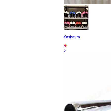
Kaskavm