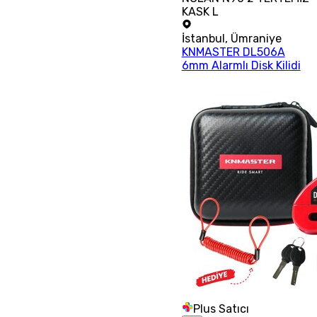
KASK L
İstanbul
,
Ümraniye
KNMASTER DL506A
6mm Alarmlı Disk Kilidi
Plus Satıcı