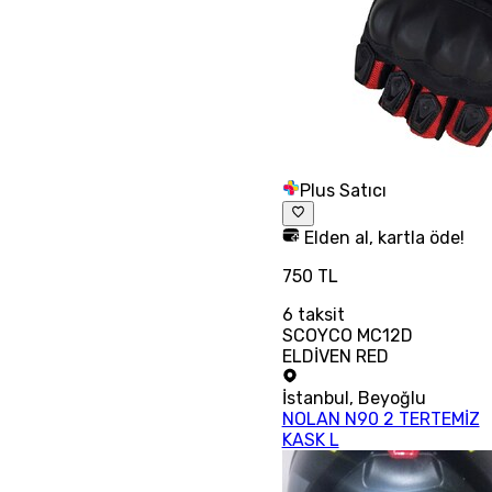
Plus Satıcı
Elden al, kartla öde!
750 TL
6
taksit
SCOYCO MC12D
ELDİVEN RED
İstanbul
,
Beyoğlu
NOLAN N90 2 TERTEMİZ
KASK L