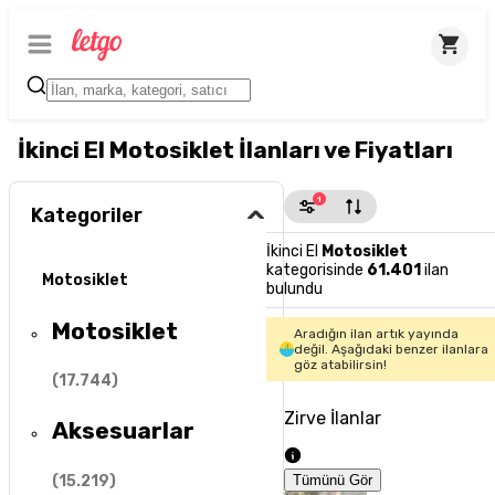
İkinci El Motosiklet İlanları ve Fiyatları
1
Kategoriler
İkinci El
Motosiklet
kategorisinde
61.401
ilan
Motosiklet
bulundu
Motosiklet
Aradığın ilan artık yayında
değil. Aşağıdaki benzer ilanlara
göz atabilirsin!
(
17.744
)
Zirve İlanlar
Aksesuarlar
(
15.219
)
Tümünü Gör