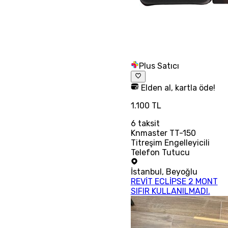
Plus Satıcı
Elden al, kartla öde!
1.100 TL
6
taksit
Knmaster TT-150
Titreşim Engelleyicili
Telefon Tutucu
İstanbul
,
Beyoğlu
REVİT ECLİPSE 2 MONT
SIFIR KULLANILMADI.