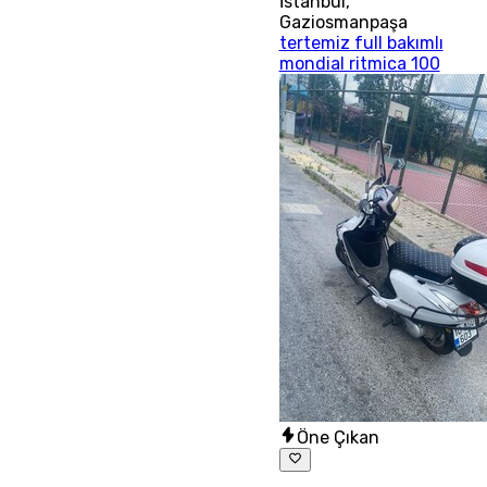
İstanbul
,
Gaziosmanpaşa
tertemiz full bakımlı
mondial ritmica 100
Öne Çıkan