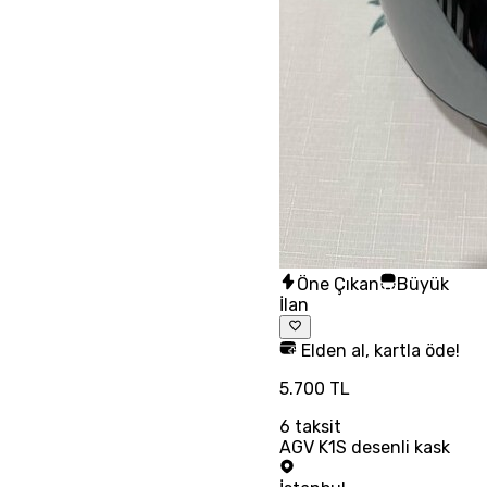
Öne Çıkan
Büyük
İlan
Elden al, kartla öde!
5.700 TL
6
taksit
AGV K1S desenli kask