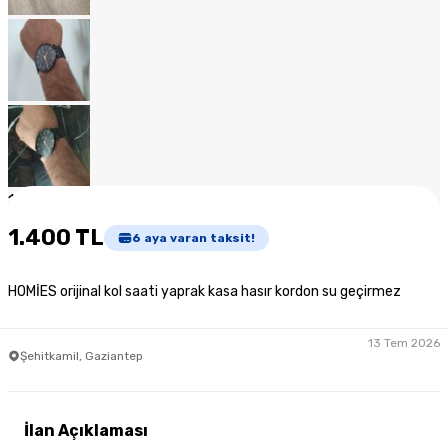
1
/
10
1.400 TL
6
aya varan taksit!
HOMİES orijinal kol saati yaprak kasa hasır kordon su geçirmez
13 Tem 2026
Şehitkamil, Gaziantep
İlan Açıklaması