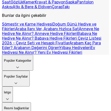
Saat
Gözlük
Kemer
Kravat & Papyon
Şapka
Pantolon
Askısı
Atkı & Bere & Eldiven
Çorap
Takı
Bunlar da ilgini çekebilir
Sömestir ve Karne Hediyesi
Doğum Günü Hediye ve
Fikirleri
Araba İlanı Ver, Arabanı Hızlıca Sat
Anneye Ne
Hediye Ne Alınır? Anneye Hediye Fikirleri
Babaya Ne
Hediye Ne Alınır? Babaya Hediye Fikirleri
Çeyiz Listesi
2026 - Çeyiz Seti ve Hesaplı Fiyatlar
Arabam Kaç Para
Eder? Arabanın Değerini Öğren
Yılbaşı Hediyeleri
Ev
Hediyesi Ne Alınır? Yeni Ev Hediyesi Fikirleri
Popüler Kategoriler
Popüler Sayfalar
letgo
Resmi bağlantılar