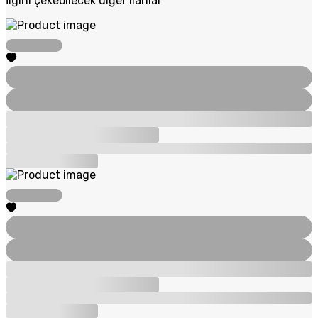
İlgini çekebilecek diğer ilanlar